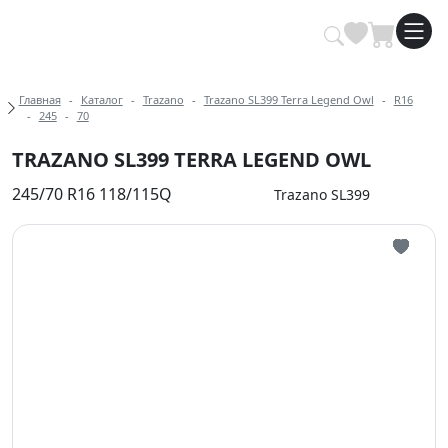
Купить автомобильные шины опт
Хлебные крошки
Главная
Каталог
Trazano
Trazano SL399 Terra Legend Owl
R16
245
70
TRAZANO SL399 TERRA LEGEND OWL
245/70 R16 118/115Q
Trazano SL399
Иконка 
Иконка 
Иконка 
Иконка 
Иконка 
Иконка 