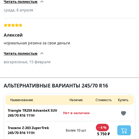
Читать полностью
лёгкостью. На асфальте да чуть шумновато, но и резина не шоссейка.
Катаюсь две недели, во всех условиях снег, грязь, лёд, асфальт.
среда, 8 апреля
Устраивает полностью. резину и продавца рекомендую.
Алексей
нормальная резина за свои деньги
Читать полностью
воскресенье, 15 февраля
АЛЬТЕРНАТИВНЫЕ ВАРИАНТЫ 245/70 R16
Наименование
Наличие
Стоимость
Купить
Triangle TR259 AdvanteX SUV
Нет в наличии
245/70 R16 111H
- 4 %
Trazano Z-203 ZuperTrek
Более 10 шт.
245/70 R16 111H
5 750 ₽