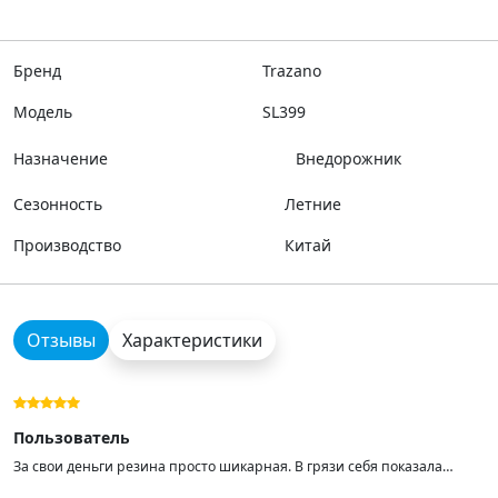
Бренд
Trazano
Модель
SL399
Назначение
Внедорожник
Сезонность
Летние
Производство
Китай
Отзывы
Характеристики
Пользователь
За свои деньги резина просто шикарная. В грязи себя показала
просто отлично, из ледяной калеи около 15см. выбирается с