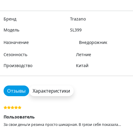
Бренд
Trazano
Модель
SL399
Назначение
Внедорожник
Сезонность
Летние
Производство
Китай
Отзывы
Характеристики
Пользователь
За свои деньги резина просто шикарная. В грязи себя показала
просто отлично, из ледяной калеи около 15см. выбирается с