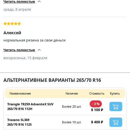
Читать полностью
лёгкостью. На асфальте да чуть шумновато, но и резина не шоссейка.
Катаюсь две недели, во всех условиях снег, грязь, лёд, асфальт.
среда, 8 апреля
Устраивает полностью. резину и продавца рекомендую.
Алексей
нормальная резина за свои деньги
Читать полностью
воскресенье, 15 февраля
АЛЬТЕРНАТИВНЫЕ ВАРИАНТЫ 265/70 R16
Наименование
Наличие
Стоимость
Купить
- 3 %
Triangle TR259 AdvanteX SUV
Более 20 шт.
265/70 R16 112H
8 100 ₽
Trazano SL369
8 400 ₽
Более 10 шт.
265/70 R16 112S