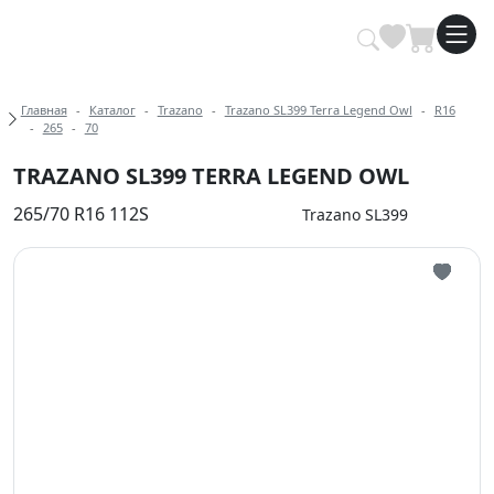
Купить автомобильные шины опт
Хлебные крошки
Главная
Каталог
Trazano
Trazano SL399 Terra Legend Owl
R16
265
70
TRAZANO SL399 TERRA LEGEND OWL
265/70 R16 112S
Trazano SL399
Иконка 
Иконка 
Иконка 
Иконка 
Иконка 
Иконка 