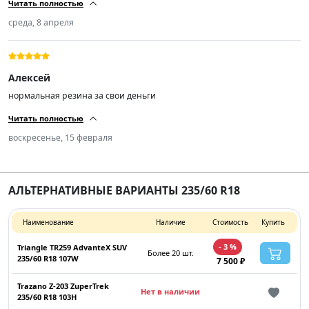
Читать полностью
лёгкостью. На асфальте да чуть шумновато, но и резина не шоссейка.
Катаюсь две недели, во всех условиях снег, грязь, лёд, асфальт.
среда, 8 апреля
Устраивает полностью. резину и продавца рекомендую.
Алексей
нормальная резина за свои деньги
Читать полностью
воскресенье, 15 февраля
АЛЬТЕРНАТИВНЫЕ ВАРИАНТЫ 235/60 R18
Наименование
Наличие
Стоимость
Купить
- 3 %
Triangle TR259 AdvanteX SUV
Более 20 шт.
235/60 R18 107W
7 500 ₽
Trazano Z-203 ZuperTrek
Нет в наличии
235/60 R18 103H