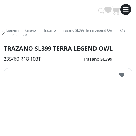
Купить автомобильные шины опт
Хлебные крошки
Главная
Каталог
Trazano
Trazano SL399 Terra Legend Owl
R18
235
60
TRAZANO SL399 TERRA LEGEND OWL
235/60 R18 103T
Trazano SL399
Иконка 
Иконка 
Иконка 
Иконка 
Иконка 
Иконка 