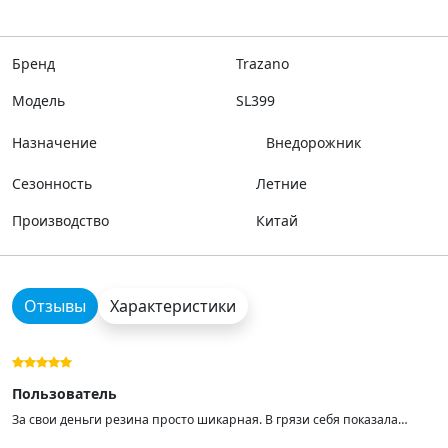
Бренд
Trazano
Модель
SL399
Назначение
Внедорожник
Сезонность
Летние
Производство
Китай
Отзывы
Характеристики
Пользователь
За свои деньги резина просто шикарная. В грязи себя показала
просто отлично, из ледяной калеи около 15см. выбирается с