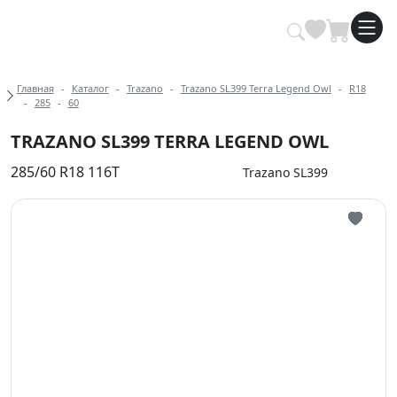
Купить автомобильные шины опт
Хлебные крошки
Главная
Каталог
Trazano
Trazano SL399 Terra Legend Owl
R18
285
60
TRAZANO SL399 TERRA LEGEND OWL
285/60 R18 116T
Trazano SL399
Иконка 
Иконка 
Иконка 
Иконка 
Иконка 
Иконка 