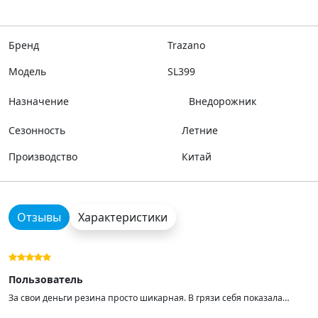
Бренд
Trazano
Модель
SL399
Назначение
Внедорожник
Сезонность
Летние
Производство
Китай
Отзывы
Характеристики
Пользователь
За свои деньги резина просто шикарная. В грязи себя показала
просто отлично, из ледяной калеи около 15см. выбирается с