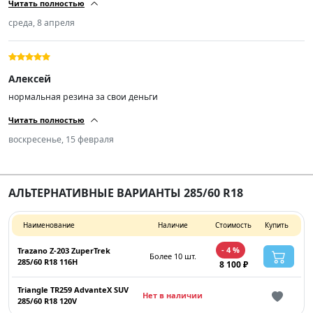
Читать полностью
лёгкостью. На асфальте да чуть шумновато, но и резина не шоссейка.
Катаюсь две недели, во всех условиях снег, грязь, лёд, асфальт.
среда, 8 апреля
Устраивает полностью. резину и продавца рекомендую.
Алексей
нормальная резина за свои деньги
Читать полностью
воскресенье, 15 февраля
АЛЬТЕРНАТИВНЫЕ ВАРИАНТЫ 285/60 R18
Наименование
Наличие
Стоимость
Купить
- 4 %
Trazano Z-203 ZuperTrek
Более 10 шт.
285/60 R18 116H
8 100 ₽
Triangle TR259 AdvanteX SUV
Нет в наличии
285/60 R18 120V