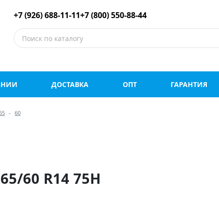
е шины оптом и в роз
+7 (926) 688-11-11
+7 (800) 550-88-44
АНИИ
ДОСТАВКА
ОПТ
ГАРАНТИЯ
65
60
65/60 R14 75H