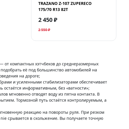
TRAZANO Z-107 ZUPERECO
175/70 R13 82T
2 450 ₽
2 550 ₽
 — от компактных хэтчбеков до среднеразмерных
т подобрать её под большинство автомобилей на
оведения на дороге;
рами и усиленными стабилизаторами обеспечивает
ль остаётся информативным, без «ватности»;
в мгновенно отводят воду из пятна контакта. В
крытием. Тормозной путь остаётся контролируемым, а
гновенную реакцию нa повороты руля. При резком
 nie срывается в скольжение. Вы получаете точную