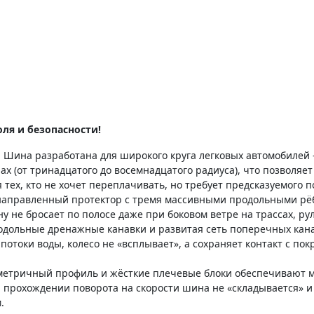
ля и безопасности!
.
Шина разработана для широкого круга легковых автомобилей
х (от тринадцатого до восемнадцатого радиуса), что позволяе
тех, кто не хочет переплачивать, но требует предсказуемого п
аправленный протектор с тремя массивными продольными рёб
у не бросает по полосе даже при боковом ветре на трассах, ру
ольные дренажные канавки и развитая сеть поперечных канало
потоки воды, колесо не «всплывает», а сохраняет контакт с по
етричный профиль и жёсткие плечевые блоки обеспечивают м
и прохождении поворота на скорости шина не «складывается» и
.