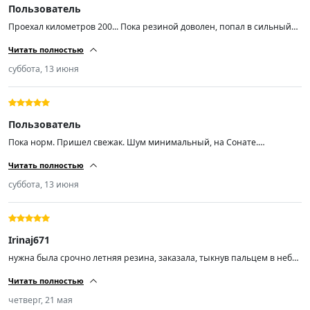
Пользователь
Проехал километров 200... Пока резиной доволен, попал в сильный
ливень с градом на той неделе и +5 температура была на скорости 90
Читать полностью
уверенно держала поток воды даже в колеее.. Резина мягкая, тихая...
Насколько хватит неизвестно, но пока радует... Авто ниссан хтрейл
суббота, 13 июня
т31...
Пользователь
Пока норм. Пришел свежак. Шум минимальный, на Сонате.
Протектор хороший, при скорости 200 аквапланирования не ловил
Читать полностью
суббота, 13 июня
Irinaj671
нужна была срочно летняя резина, заказала, тыкнув пальцем в небо,
не пожалела, спасибо, рекомендую
Читать полностью
четверг, 21 мая