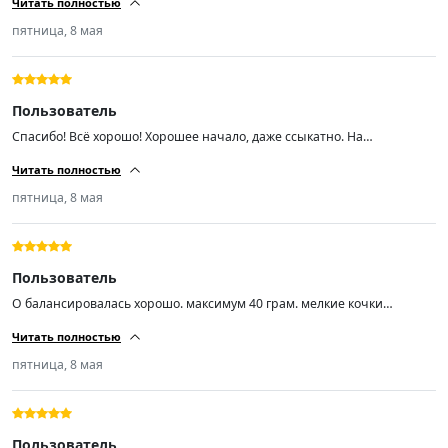
Читать полностью
пятница, 8 мая
Пользователь
Спасибо! Всё хорошо! Хорошее начало, даже ссыкатно. На
шиномантаже вопросов не было. Балансировка из 4-ех одно в сумме
Читать полностью
30гр. это максимум. Диски стальные ваз r14 заводские 5 лет
эксплуатации. Недокама, блеватти, хердеганд что-то.... Если продавец
пятница, 8 мая
точно знает что делает, то можно пожелать только успехов во всём!
Пользователь
О балансировалась хорошо. максимум 40 грам. мелкие кочки
проглатывает и незаметно. Практически не шумит. пока доволен.
Читать полностью
пятница, 8 мая
Пользователь