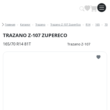
Купить автомобильные шины опт
Хлебные крошки
Главная
Каталог
Trazano
Trazano Z-107 ZuperEco
R14
165
70
TRAZANO Z-107 ZUPERECO
165/70 R14 81T
Trazano Z-107
Иконка 
Иконка 
Иконка 
Иконка 
Иконка 
Иконка 
Иконка 