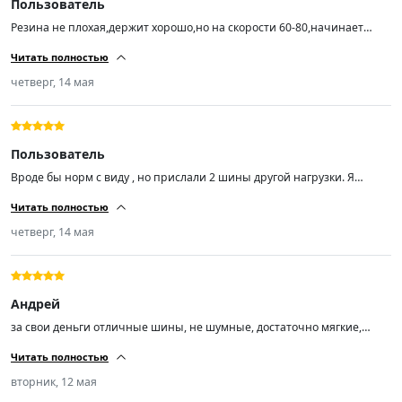
Пользователь
Резина не плохая,держит хорошо,но на скорости 60-80,начинает
ехать как будто неровно,с большой скоростью этого не
Читать полностью
чувствуется,балансировку делали
четверг, 14 мая
Пользователь
Вроде бы норм с виду , но прислали 2 шины другой нагрузки. Я
заказал Trazano ZuperEco Z-107 Шины летние 205/55 R16 94W , а мне
Читать полностью
пришли Trazano ZuperEco Z-107 Шины летние 205/55 R16 91V.
четверг, 14 мая
Андрей
за свои деньги отличные шины, не шумные, достаточно мягкие,
сцепление с дорогой отличное, управляемость отлично!
Читать полностью
вторник, 12 мая