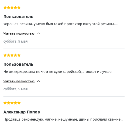
Пользователь
хорошая резина. у меня был такой протектор как у этой резины.
другую эксперементировать не буду. почти 70т.км проехал. покупкой
Читать полностью
доволен.спасибо.
суббота, 9 мая
Пользователь
Не ожидал.резина не чем не хуже карейской, а может и лучше.
Читать полностью
суббота, 9 мая
Александр Попов
Продавца рекомендую. мягкие, нешумные, шины прислали свежие
01/26