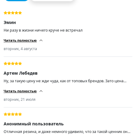
Эмин
Ни разу в жизни ничего круче не встречал
Читать полностью
вторник, 4 августа
Артем Лебедев
Ну, за такую цену не жди чуда, как от топовых брендов. Зато цена
радует. Качество норм, не гудят, по дороге идут уверенно. Минусов не
Читать полностью
нашёл.
вторник, 21 июля
Анонимный пользователь
Отличная резина, и даже немного удивило, что за такой ценник она