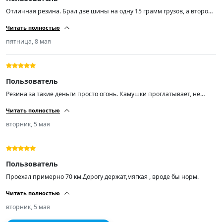
Отличная резина. Брал две шины на одну 15 грамм грузов, а второй
по нулям. Не шумит. Товар стоит своих денег.
Читать полностью
пятница, 8 мая
Пользователь
Резина за такие деньги просто огонь. Камушки проглатывает, не
шумит по асфальту. Кто ищет резину подешевле рекомендую! А
Читать полностью
самое главное лучше нашей раз в 100.
вторник, 5 мая
Пользователь
Проехал примерно 70 км.Дорогу держат,мягкая , вроде бы норм.
Читать полностью
вторник, 5 мая