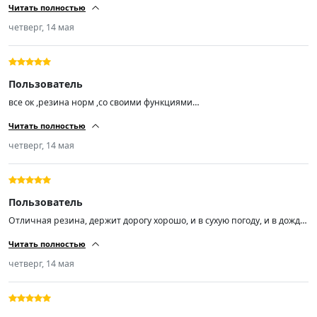
Читать полностью
сказал резина шикарная! поставил на Лифан смайл ! я доволен!
продавцу респект!)))!!!!!!!
четверг, 14 мая
Пользователь
все ок ,резина норм ,со своими функциями
справляется,балансировка прошла успешно,на ходу не бьют ,короче
Читать полностью
за эту цену огонь 🔥🔥🔥
четверг, 14 мая
Пользователь
Отличная резина, держит дорогу хорошо, и в сухую погоду, и в дождь,
а погонять я люблю.
Читать полностью
четверг, 14 мая