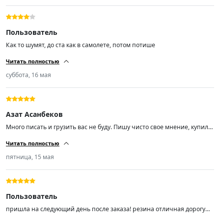
Пользователь
Как то шумят, до ста как в самолете, потом потише
Читать полностью
суббота, 16 мая
Азат Асанбеков
Много писать и грузить вас не буду. Пишу чисто свое мнение, купил
эти шины чисто из-за отзывов, так как бюджет был не большой. Не
Читать полностью
прогадал! Размер шин 225/55/ R18, отбалсировались хорошо. Мягкие
шум незначительный (средний). Советую пока цены не кусаются,
пятница, 15 мая
спрос вырастает и цены тоже.
Пользователь
пришла на следующий день после заказа! резина отличная дорогу
держит ! не шумит не гудит мягенькая! на шиномонтаже мастер