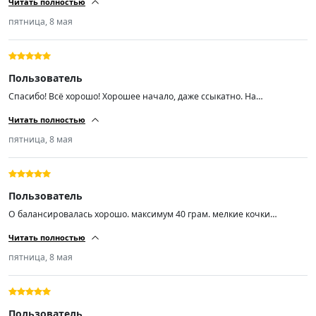
Читать полностью
пятница, 8 мая
Пользователь
Спасибо! Всё хорошо! Хорошее начало, даже ссыкатно. На
шиномантаже вопросов не было. Балансировка из 4-ех одно в сумме
Читать полностью
30гр. это максимум. Диски стальные ваз r14 заводские 5 лет
эксплуатации. Недокама, блеватти, хердеганд что-то.... Если продавец
пятница, 8 мая
точно знает что делает, то можно пожелать только успехов во всём!
Пользователь
О балансировалась хорошо. максимум 40 грам. мелкие кочки
проглатывает и незаметно. Практически не шумит. пока доволен.
Читать полностью
пятница, 8 мая
Пользователь