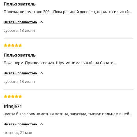
Пользователь
Проехал километров 200... Пока резиной доволен, попал в сильный
ливень с градом на той неделе и +5 температура была на скорости 90
Читать полностью
уверенно держала поток воды даже в колеее.. Резина мягкая, тихая...
Насколько хватит неизвестно, но пока радует... Авто ниссан хтрейл
суббота, 13 июня
т31...
Пользователь
Пока норм. Пришел свежак. Шум минимальный, на Сонате.
Протектор хороший, при скорости 200 аквапланирования не ловил
Читать полностью
суббота, 13 июня
Irinaj671
нужна была срочно летняя резина, заказала, тыкнув пальцем в небо,
не пожалела, спасибо, рекомендую
Читать полностью
четверг, 21 мая