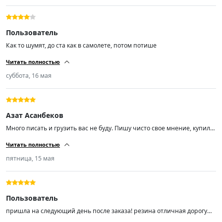
Пользователь
Как то шумят, до ста как в самолете, потом потише
Читать полностью
суббота, 16 мая
Азат Асанбеков
Много писать и грузить вас не буду. Пишу чисто свое мнение, купил
эти шины чисто из-за отзывов, так как бюджет был не большой. Не
Читать полностью
прогадал! Размер шин 225/55/ R18, отбалсировались хорошо. Мягкие
шум незначительный (средний). Советую пока цены не кусаются,
пятница, 15 мая
спрос вырастает и цены тоже.
Пользователь
пришла на следующий день после заказа! резина отличная дорогу
держит ! не шумит не гудит мягенькая! на шиномонтаже мастер