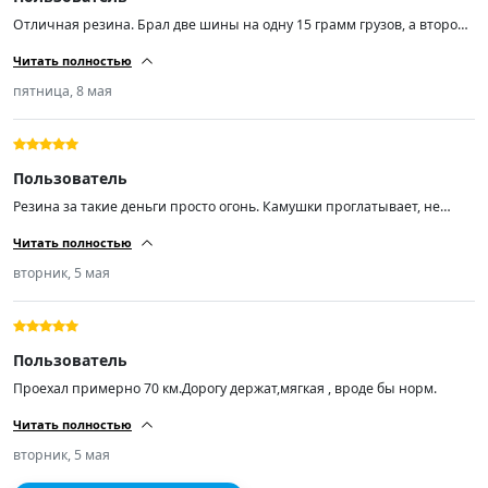
Отличная резина. Брал две шины на одну 15 грамм грузов, а второй
по нулям. Не шумит. Товар стоит своих денег.
Читать полностью
пятница, 8 мая
Пользователь
Резина за такие деньги просто огонь. Камушки проглатывает, не
шумит по асфальту. Кто ищет резину подешевле рекомендую! А
Читать полностью
самое главное лучше нашей раз в 100.
вторник, 5 мая
Пользователь
Проехал примерно 70 км.Дорогу держат,мягкая , вроде бы норм.
Читать полностью
вторник, 5 мая