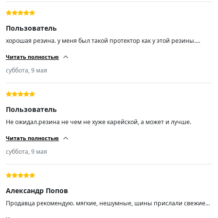
Пользователь
хорошая резина. у меня был такой протектор как у этой резины.
другую эксперементировать не буду. почти 70т.км проехал. покупкой
Читать полностью
доволен.спасибо.
суббота, 9 мая
Пользователь
Не ожидал.резина не чем не хуже карейской, а может и лучше.
Читать полностью
суббота, 9 мая
Александр Попов
Продавца рекомендую. мягкие, нешумные, шины прислали свежие
01/26