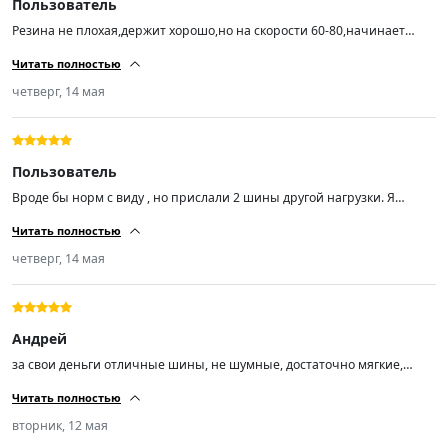
Пользователь
Резина не плохая,держит хорошо,но на скорости 60-80,начинает
ехать как будто неровно,с большой скоростью этого не
Читать полностью
чувствуется,балансировку делали
четверг, 14 мая
Пользователь
Вроде бы норм с виду , но прислали 2 шины другой нагрузки. Я
заказал Trazano ZuperEco Z-107 Шины летние 205/55 R16 94W , а мне
Читать полностью
пришли Trazano ZuperEco Z-107 Шины летние 205/55 R16 91V.
четверг, 14 мая
Андрей
за свои деньги отличные шины, не шумные, достаточно мягкие,
сцепление с дорогой отличное, управляемость отлично!
Читать полностью
вторник, 12 мая