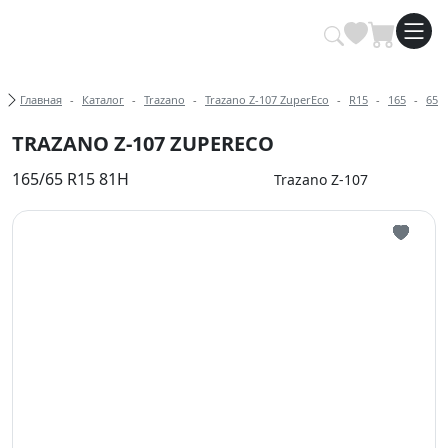
Купить автомобильные шины опт
Хлебные крошки
Главная
Каталог
Trazano
Trazano Z-107 ZuperEco
R15
165
65
TRAZANO Z-107 ZUPERECO
165/65 R15 81H
Trazano Z-107
Иконка 
Иконка 
Иконка 
Иконка 
Иконка 
Иконка 
Иконка 