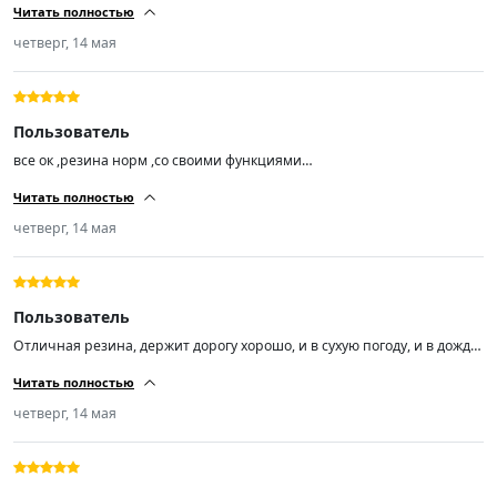
Читать полностью
сказал резина шикарная! поставил на Лифан смайл ! я доволен!
продавцу респект!)))!!!!!!!
четверг, 14 мая
Пользователь
все ок ,резина норм ,со своими функциями
справляется,балансировка прошла успешно,на ходу не бьют ,короче
Читать полностью
за эту цену огонь 🔥🔥🔥
четверг, 14 мая
Пользователь
Отличная резина, держит дорогу хорошо, и в сухую погоду, и в дождь,
а погонять я люблю.
Читать полностью
четверг, 14 мая