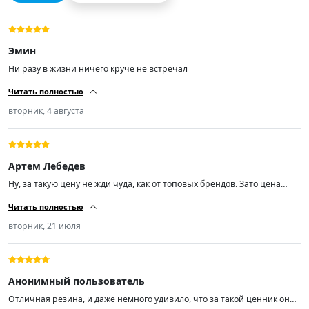
Эмин
Ни разу в жизни ничего круче не встречал
Читать полностью
вторник, 4 августа
Артем Лебедев
Ну, за такую цену не жди чуда, как от топовых брендов. Зато цена
радует. Качество норм, не гудят, по дороге идут уверенно. Минусов не
Читать полностью
нашёл.
вторник, 21 июля
Анонимный пользователь
Отличная резина, и даже немного удивило, что за такой ценник она