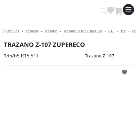
Купить автомобильные шины опт
Хлебные крошки
Главная
Каталог
Trazano
Trazano Z-107 ZuperEco
R15
195
65
TRAZANO Z-107 ZUPERECO
195/65 R15 91T
Trazano Z-107
Иконка 
Иконка 
Иконка 
Иконка 
Иконка 
Иконка 
Иконка 