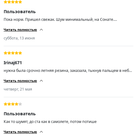
Пользователь
Пока норм. Пришел свежак. Шум минимальный, на Сонате.
Протектор хороший, при скорости 200 аквапланирования не ловил
Читать полностью
суббота, 13 июня
Irinaj671
нужна была срочно летняя резина, заказала, тыкнув пальцем в небо,
не пожалела, спасибо, рекомендую
Читать полностью
четверг, 21 мая
Пользователь
Как то шумят, до ста как в самолете, потом потише
Читать полностью