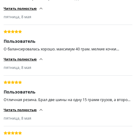
шиномантаже вопросов не было. Балансировка из 4-ех одно в сумме
Читать полностью
30гр. это максимум. Диски стальные ваз r14 заводские 5 лет
эксплуатации. Недокама, блеватти, хердеганд что-то.... Если продавец
пятница, 8 мая
точно знает что делает, то можно пожелать только успехов во всём!
Пользователь
О балансировалась хорошо. максимум 40 грам. мелкие кочки
проглатывает и незаметно. Практически не шумит. пока доволен.
Читать полностью
пятница, 8 мая
Пользователь
Отличная резина. Брал две шины на одну 15 грамм грузов, а второй
по нулям. Не шумит. Товар стоит своих денег.
Читать полностью
пятница, 8 мая