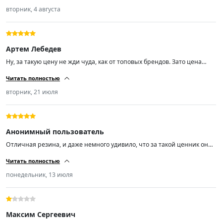
вторник, 4 августа
Артем Лебедев
Ну, за такую цену не жди чуда, как от топовых брендов. Зато цена
радует. Качество норм, не гудят, по дороге идут уверенно. Минусов не
Читать полностью
нашёл.
вторник, 21 июля
Анонимный пользователь
Отличная резина, и даже немного удивило, что за такой ценник она
реально норм. Уже 2 месяца езжу, и по горячему асфальту, и под
Читать полностью
дождём держит дорогу отлично. Очень мягкая, не шумит. На солярис
встала как надо. Минусов пока не заметил.
понедельник, 13 июля
Максим Сергеевич