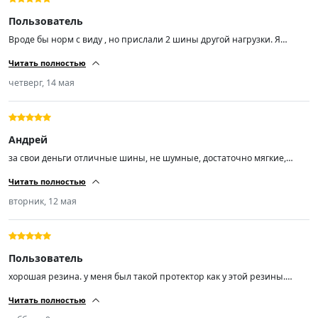
Пользователь
Вроде бы норм с виду , но прислали 2 шины другой нагрузки. Я
заказал Trazano ZuperEco Z-107 Шины летние 205/55 R16 94W , а мне
Читать полностью
пришли Trazano ZuperEco Z-107 Шины летние 205/55 R16 91V.
четверг, 14 мая
Андрей
за свои деньги отличные шины, не шумные, достаточно мягкие,
сцепление с дорогой отличное, управляемость отлично!
Читать полностью
вторник, 12 мая
Пользователь
хорошая резина. у меня был такой протектор как у этой резины.
другую эксперементировать не буду. почти 70т.км проехал. покупкой
Читать полностью
доволен.спасибо.