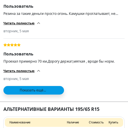
Пользователь
Резина за такие деньги просто огонь. Камушки проглатывает, не
шумит по асфальту. Кто ищет резину подешевле рекомендую! А
Читать полностью
самое главное лучше нашей раз в 100.
вторник, 5 мая
Пользователь
Проехал примерно 70 км.Дорогу держат,мягкая , вроде бы норм.
Читать полностью
вторник, 5 мая
Показать ещё...
АЛЬТЕРНАТИВНЫЕ ВАРИАНТЫ 195/65 R15
Наименование
Наличие
Стоимость
Купить