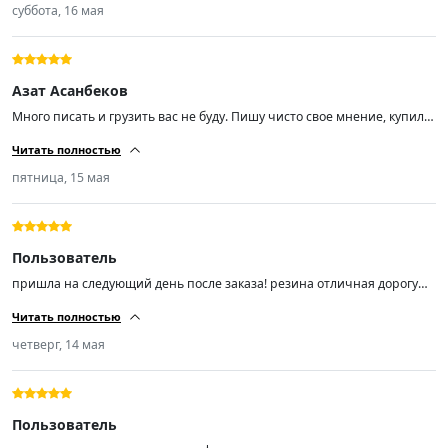
суббота, 16 мая
Азат Асанбеков
Много писать и грузить вас не буду. Пишу чисто свое мнение, купил
эти шины чисто из-за отзывов, так как бюджет был не большой. Не
Читать полностью
прогадал! Размер шин 225/55/ R18, отбалсировались хорошо. Мягкие
шум незначительный (средний). Советую пока цены не кусаются,
пятница, 15 мая
спрос вырастает и цены тоже.
Пользователь
пришла на следующий день после заказа! резина отличная дорогу
держит ! не шумит не гудит мягенькая! на шиномонтаже мастер
Читать полностью
сказал резина шикарная! поставил на Лифан смайл ! я доволен!
продавцу респект!)))!!!!!!!
четверг, 14 мая
Пользователь