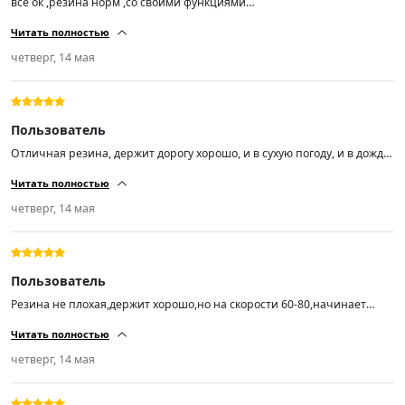
все ок ,резина норм ,со своими функциями
справляется,балансировка прошла успешно,на ходу не бьют ,короче
Читать полностью
за эту цену огонь 🔥🔥🔥
четверг, 14 мая
Пользователь
Отличная резина, держит дорогу хорошо, и в сухую погоду, и в дождь,
а погонять я люблю.
Читать полностью
четверг, 14 мая
Пользователь
Резина не плохая,держит хорошо,но на скорости 60-80,начинает
ехать как будто неровно,с большой скоростью этого не
Читать полностью
чувствуется,балансировку делали
четверг, 14 мая