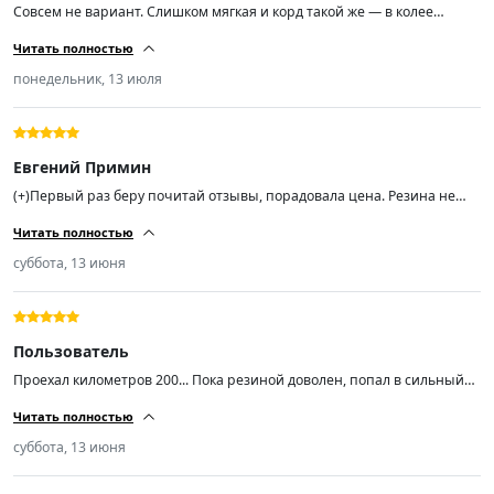
Совсем не вариант. Слишком мягкая и корд такой же — в колее
машину вообще не удержать. Лучше переплатить, но взять что-то
Читать полностью
нормальное.
понедельник, 13 июля
Евгений Примин
(+)Первый раз беру почитай отзывы, порадовала цена. Резина не
сильно шумная, мне показалось слегка мягкая боковина, а в
Читать полностью
остальном всё хорошо, спасибо продавцу. Хотел заказ ещё пару, не
могу найти.
суббота, 13 июня
Пользователь
Проехал километров 200... Пока резиной доволен, попал в сильный
ливень с градом на той неделе и +5 температура была на скорости 90
Читать полностью
уверенно держала поток воды даже в колеее.. Резина мягкая, тихая...
Насколько хватит неизвестно, но пока радует... Авто ниссан хтрейл
суббота, 13 июня
т31...