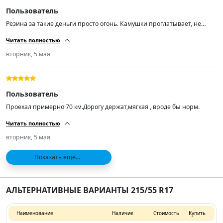
Пользователь
Резина за такие деньги просто огонь. Камушки проглатывает, не
шумит по асфальту. Кто ищет резину подешевле рекомендую! А
Читать полностью
самое главное лучше нашей раз в 100.
вторник, 5 мая
Пользователь
Проехал примерно 70 км.Дорогу держат,мягкая , вроде бы норм.
Читать полностью
вторник, 5 мая
Показать ещё...
АЛЬТЕРНАТИВНЫЕ ВАРИАНТЫ 215/55 R17
Наименование
Наличие
Стоимость
Купить