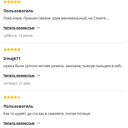
Пользователь
Пока норм. Пришел свежак. Шум минимальный, на Сонате.
Протектор хороший, при скорости 200 аквапланирования не ловил
Читать полностью
суббота, 13 июня
Irinaj671
нужна была срочно летняя резина, заказала, тыкнув пальцем в небо,
не пожалела, спасибо, рекомендую
Читать полностью
четверг, 21 мая
Пользователь
Как то шумят, до ста как в самолете, потом потише
Читать полностью