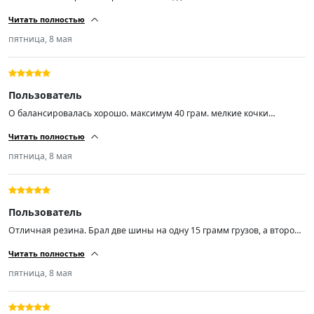
шиномантаже вопросов не было. Балансировка из 4-ех одно в сумме
Читать полностью
30гр. это максимум. Диски стальные ваз r14 заводские 5 лет
эксплуатации. Недокама, блеватти, хердеганд что-то.... Если продавец
пятница, 8 мая
точно знает что делает, то можно пожелать только успехов во всём!
Пользователь
О балансировалась хорошо. максимум 40 грам. мелкие кочки
проглатывает и незаметно. Практически не шумит. пока доволен.
Читать полностью
пятница, 8 мая
Пользователь
Отличная резина. Брал две шины на одну 15 грамм грузов, а второй
по нулям. Не шумит. Товар стоит своих денег.
Читать полностью
пятница, 8 мая