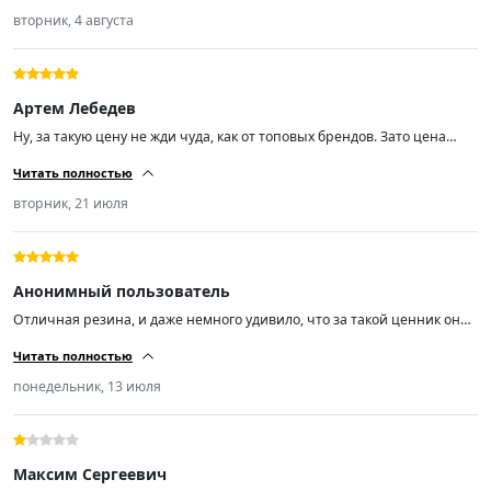
вторник, 4 августа
Артем Лебедев
Ну, за такую цену не жди чуда, как от топовых брендов. Зато цена
радует. Качество норм, не гудят, по дороге идут уверенно. Минусов не
Читать полностью
нашёл.
вторник, 21 июля
Анонимный пользователь
Отличная резина, и даже немного удивило, что за такой ценник она
реально норм. Уже 2 месяца езжу, и по горячему асфальту, и под
Читать полностью
дождём держит дорогу отлично. Очень мягкая, не шумит. На солярис
встала как надо. Минусов пока не заметил.
понедельник, 13 июля
Максим Сергеевич