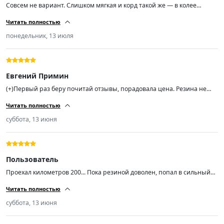
Совсем не вариант. Слишком мягкая и корд такой же — в колее
машину вообще не удержать. Лучше переплатить, но взять что-то
Читать полностью
нормальное.
понедельник, 13 июля
Евгений Примин
(+)Первый раз беру почитай отзывы, порадовала цена. Резина не
сильно шумная, мне показалось слегка мягкая боковина, а в
Читать полностью
остальном всё хорошо, спасибо продавцу. Хотел заказ ещё пару, не
могу найти.
суббота, 13 июня
Пользователь
Проехал километров 200... Пока резиной доволен, попал в сильный
ливень с градом на той неделе и +5 температура была на скорости 90
Читать полностью
уверенно держала поток воды даже в колеее.. Резина мягкая, тихая...
Насколько хватит неизвестно, но пока радует... Авто ниссан хтрейл
суббота, 13 июня
т31...