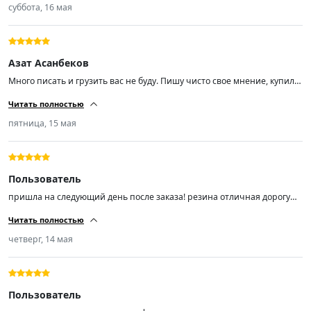
суббота, 16 мая
Азат Асанбеков
Много писать и грузить вас не буду. Пишу чисто свое мнение, купил
эти шины чисто из-за отзывов, так как бюджет был не большой. Не
Читать полностью
прогадал! Размер шин 225/55/ R18, отбалсировались хорошо. Мягкие
шум незначительный (средний). Советую пока цены не кусаются,
пятница, 15 мая
спрос вырастает и цены тоже.
Пользователь
пришла на следующий день после заказа! резина отличная дорогу
держит ! не шумит не гудит мягенькая! на шиномонтаже мастер
Читать полностью
сказал резина шикарная! поставил на Лифан смайл ! я доволен!
продавцу респект!)))!!!!!!!
четверг, 14 мая
Пользователь