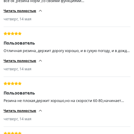
все ок ,резина норм ,со своими функциями
справляется,балансировка прошла успешно,на ходу не бьют ,короче
Читать полностью
за эту цену огонь 🔥🔥🔥
четверг, 14 мая
Пользователь
Отличная резина, держит дорогу хорошо, и в сухую погоду, и в дождь,
а погонять я люблю.
Читать полностью
четверг, 14 мая
Пользователь
Резина не плохая,держит хорошо,но на скорости 60-80,начинает
ехать как будто неровно,с большой скоростью этого не
Читать полностью
чувствуется,балансировку делали
четверг, 14 мая