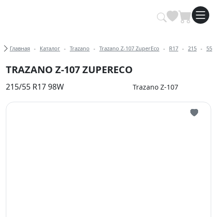
Купить автомобильные шины опт
Хлебные крошки
Главная
Каталог
Trazano
Trazano Z-107 ZuperEco
R17
215
55
TRAZANO Z-107 ZUPERECO
215/55 R17 98W
Trazano Z-107
Иконка 
Иконка 
Иконка 
Иконка 
Иконка 
Иконка 
Иконка 