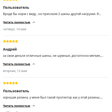
Пользователь
Вроде бы норм с виду , но прислали 2 шины другой нагрузки. Я
заказал Trazano ZuperEco Z-107 Шины летние 205/55 R16 94W , а мне
Читать полностью
пришли Trazano ZuperEco Z-107 Шины летние 205/55 R16 91V.
четверг, 14 мая
Андрей
за свои деньги отличные шины, не шумные, достаточно мягкие,
сцепление с дорогой отличное, управляемость отлично!
Читать полностью
вторник, 12 мая
Пользователь
хорошая резина. у меня был такой протектор как у этой резины.
другую эксперементировать не буду. почти 70т.км проехал. покупкой
Читать полностью
доволен.спасибо.