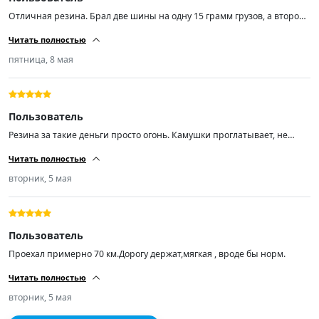
Отличная резина. Брал две шины на одну 15 грамм грузов, а второй
по нулям. Не шумит. Товар стоит своих денег.
Читать полностью
пятница, 8 мая
Пользователь
Резина за такие деньги просто огонь. Камушки проглатывает, не
шумит по асфальту. Кто ищет резину подешевле рекомендую! А
Читать полностью
самое главное лучше нашей раз в 100.
вторник, 5 мая
Пользователь
Проехал примерно 70 км.Дорогу держат,мягкая , вроде бы норм.
Читать полностью
вторник, 5 мая