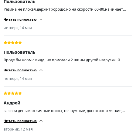
Пользователь
Резина не плохая,держит хорошо,но на скорости 60-80,начинает
ехать как будто неровно,с большой скоростью этого не
Читать полностью
чувствуется,балансировку делали
четверг, 14 мая
Пользователь
Вроде бы норм с виду , но прислали 2 шины другой нагрузки. Я
заказал Trazano ZuperEco Z-107 Шины летние 205/55 R16 94W , а мне
Читать полностью
пришли Trazano ZuperEco Z-107 Шины летние 205/55 R16 91V.
четверг, 14 мая
Андрей
за свои деньги отличные шины, не шумные, достаточно мягкие,
сцепление с дорогой отличное, управляемость отлично!
Читать полностью
вторник, 12 мая