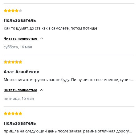
Пользователь
Как то шумят, до ста как в самолете, потом потише
Читать полностью
суббота, 16 мая
Азат Асанбеков
Много писать и грузить вас не буду. Пишу чисто свое мнение, купил
эти шины чисто из-за отзывов, так как бюджет был не большой. Не
Читать полностью
прогадал! Размер шин 225/55/ R18, отбалсировались хорошо. Мягкие
шум незначительный (средний). Советую пока цены не кусаются,
пятница, 15 мая
спрос вырастает и цены тоже.
Пользователь
пришла на следующий день после заказа! резина отличная дорогу
держит ! не шумит не гудит мягенькая! на шиномонтаже мастер