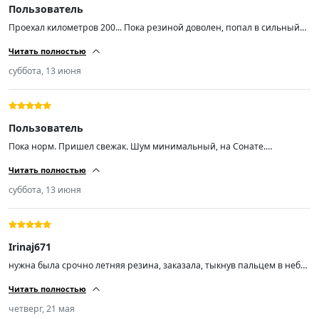
Пользователь
Проехал километров 200... Пока резиной доволен, попал в сильный
ливень с градом на той неделе и +5 температура была на скорости 90
Читать полностью
уверенно держала поток воды даже в колеее.. Резина мягкая, тихая...
Насколько хватит неизвестно, но пока радует... Авто ниссан хтрейл
суббота, 13 июня
т31...
Пользователь
Пока норм. Пришел свежак. Шум минимальный, на Сонате.
Протектор хороший, при скорости 200 аквапланирования не ловил
Читать полностью
суббота, 13 июня
Irinaj671
нужна была срочно летняя резина, заказала, тыкнув пальцем в небо,
не пожалела, спасибо, рекомендую
Читать полностью
четверг, 21 мая