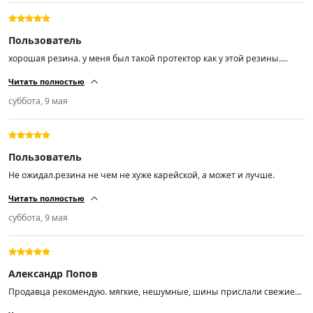
Пользователь
хорошая резина. у меня был такой протектор как у этой резины.
другую эксперементировать не буду. почти 70т.км проехал. покупкой
Читать полностью
доволен.спасибо.
суббота, 9 мая
Пользователь
Не ожидал.резина не чем не хуже карейской, а может и лучше.
Читать полностью
суббота, 9 мая
Александр Попов
Продавца рекомендую. мягкие, нешумные, шины прислали свежие
01/26