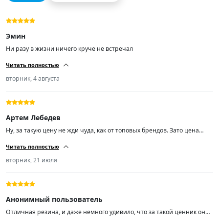
Эмин
Ни разу в жизни ничего круче не встречал
Читать полностью
вторник, 4 августа
Артем Лебедев
Ну, за такую цену не жди чуда, как от топовых брендов. Зато цена
радует. Качество норм, не гудят, по дороге идут уверенно. Минусов не
Читать полностью
нашёл.
вторник, 21 июля
Анонимный пользователь
Отличная резина, и даже немного удивило, что за такой ценник она