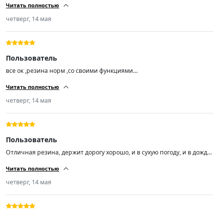
Читать полностью
сказал резина шикарная! поставил на Лифан смайл ! я доволен!
продавцу респект!)))!!!!!!!
четверг, 14 мая
Пользователь
все ок ,резина норм ,со своими функциями
справляется,балансировка прошла успешно,на ходу не бьют ,короче
Читать полностью
за эту цену огонь 🔥🔥🔥
четверг, 14 мая
Пользователь
Отличная резина, держит дорогу хорошо, и в сухую погоду, и в дождь,
а погонять я люблю.
Читать полностью
четверг, 14 мая