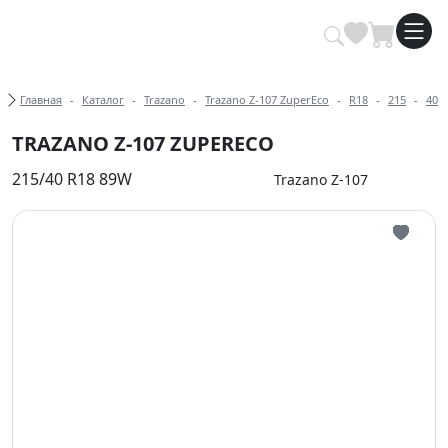
Купить автомобильные шины опт
Хлебные крошки
Главная
Каталог
Trazano
Trazano Z-107 ZuperEco
R18
215
40
TRAZANO Z-107 ZUPERECO
215/40 R18 89W
Trazano Z-107
Иконка 
Иконка 
Иконка 
Иконка 
Иконка 
Иконка 
Иконка 