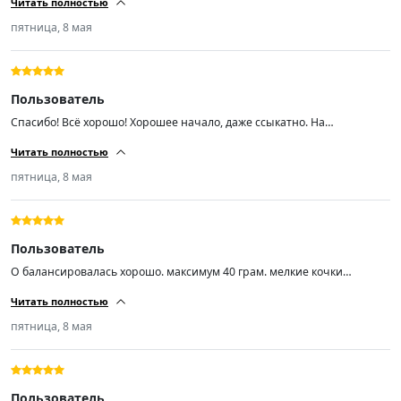
Читать полностью
пятница, 8 мая
Пользователь
Спасибо! Всё хорошо! Хорошее начало, даже ссыкатно. На
шиномантаже вопросов не было. Балансировка из 4-ех одно в сумме
Читать полностью
30гр. это максимум. Диски стальные ваз r14 заводские 5 лет
эксплуатации. Недокама, блеватти, хердеганд что-то.... Если продавец
пятница, 8 мая
точно знает что делает, то можно пожелать только успехов во всём!
Пользователь
О балансировалась хорошо. максимум 40 грам. мелкие кочки
проглатывает и незаметно. Практически не шумит. пока доволен.
Читать полностью
пятница, 8 мая
Пользователь