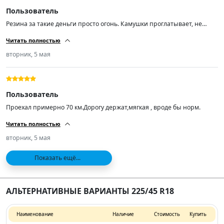
Пользователь
Резина за такие деньги просто огонь. Камушки проглатывает, не
шумит по асфальту. Кто ищет резину подешевле рекомендую! А
Читать полностью
самое главное лучше нашей раз в 100.
вторник, 5 мая
Пользователь
Проехал примерно 70 км.Дорогу держат,мягкая , вроде бы норм.
Читать полностью
вторник, 5 мая
Показать ещё...
АЛЬТЕРНАТИВНЫЕ ВАРИАНТЫ 225/45 R18
Наименование
Наличие
Стоимость
Купить