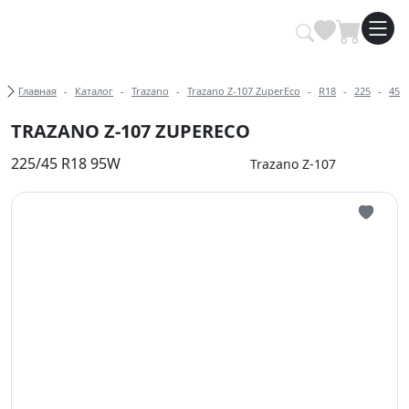
Купить автомобильные шины опт
Хлебные крошки
Главная
Каталог
Trazano
Trazano Z-107 ZuperEco
R18
225
45
TRAZANO Z-107 ZUPERECO
225/45 R18 95W
Trazano Z-107
Иконка 
Иконка 
Иконка 
Иконка 
Иконка 
Иконка 
Иконка 