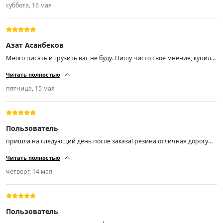
суббота, 16 мая
Азат Асанбеков
Много писать и грузить вас не буду. Пишу чисто свое мнение, купил
эти шины чисто из-за отзывов, так как бюджет был не большой. Не
Читать полностью
прогадал! Размер шин 225/55/ R18, отбалсировались хорошо. Мягкие
шум незначительный (средний). Советую пока цены не кусаются,
пятница, 15 мая
спрос вырастает и цены тоже.
Пользователь
пришла на следующий день после заказа! резина отличная дорогу
держит ! не шумит не гудит мягенькая! на шиномонтаже мастер
Читать полностью
сказал резина шикарная! поставил на Лифан смайл ! я доволен!
продавцу респект!)))!!!!!!!
четверг, 14 мая
Пользователь