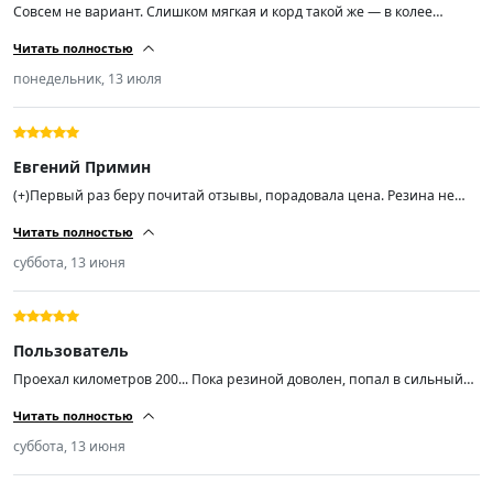
Совсем не вариант. Слишком мягкая и корд такой же — в колее
машину вообще не удержать. Лучше переплатить, но взять что-то
Читать полностью
нормальное.
понедельник, 13 июля
Евгений Примин
(+)Первый раз беру почитай отзывы, порадовала цена. Резина не
сильно шумная, мне показалось слегка мягкая боковина, а в
Читать полностью
остальном всё хорошо, спасибо продавцу. Хотел заказ ещё пару, не
могу найти.
суббота, 13 июня
Пользователь
Проехал километров 200... Пока резиной доволен, попал в сильный
ливень с градом на той неделе и +5 температура была на скорости 90
Читать полностью
уверенно держала поток воды даже в колеее.. Резина мягкая, тихая...
Насколько хватит неизвестно, но пока радует... Авто ниссан хтрейл
суббота, 13 июня
т31...