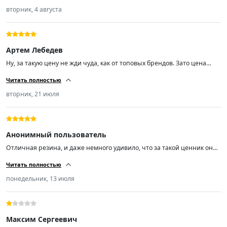
вторник, 4 августа
Артем Лебедев
Ну, за такую цену не жди чуда, как от топовых брендов. Зато цена
радует. Качество норм, не гудят, по дороге идут уверенно. Минусов не
Читать полностью
нашёл.
вторник, 21 июля
Анонимный пользователь
Отличная резина, и даже немного удивило, что за такой ценник она
реально норм. Уже 2 месяца езжу, и по горячему асфальту, и под
Читать полностью
дождём держит дорогу отлично. Очень мягкая, не шумит. На солярис
встала как надо. Минусов пока не заметил.
понедельник, 13 июля
Максим Сергеевич