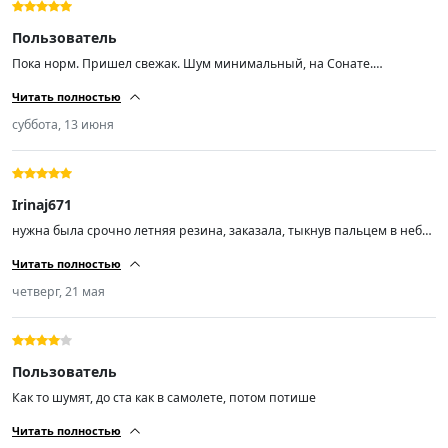
Пользователь
Пока норм. Пришел свежак. Шум минимальный, на Сонате.
Протектор хороший, при скорости 200 аквапланирования не ловил
Читать полностью
суббота, 13 июня
Irinaj671
нужна была срочно летняя резина, заказала, тыкнув пальцем в небо,
не пожалела, спасибо, рекомендую
Читать полностью
четверг, 21 мая
Пользователь
Как то шумят, до ста как в самолете, потом потише
Читать полностью