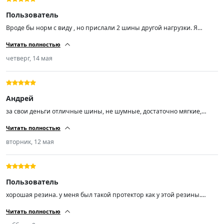
Пользователь
Вроде бы норм с виду , но прислали 2 шины другой нагрузки. Я
заказал Trazano ZuperEco Z-107 Шины летние 205/55 R16 94W , а мне
Читать полностью
пришли Trazano ZuperEco Z-107 Шины летние 205/55 R16 91V.
четверг, 14 мая
Андрей
за свои деньги отличные шины, не шумные, достаточно мягкие,
сцепление с дорогой отличное, управляемость отлично!
Читать полностью
вторник, 12 мая
Пользователь
хорошая резина. у меня был такой протектор как у этой резины.
другую эксперементировать не буду. почти 70т.км проехал. покупкой
Читать полностью
доволен.спасибо.