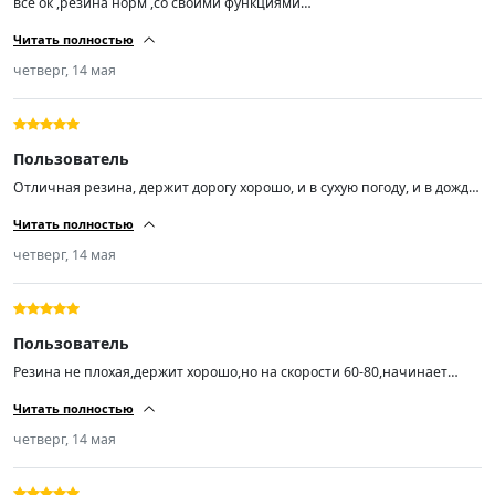
все ок ,резина норм ,со своими функциями
справляется,балансировка прошла успешно,на ходу не бьют ,короче
Читать полностью
за эту цену огонь 🔥🔥🔥
четверг, 14 мая
Пользователь
Отличная резина, держит дорогу хорошо, и в сухую погоду, и в дождь,
а погонять я люблю.
Читать полностью
четверг, 14 мая
Пользователь
Резина не плохая,держит хорошо,но на скорости 60-80,начинает
ехать как будто неровно,с большой скоростью этого не
Читать полностью
чувствуется,балансировку делали
четверг, 14 мая