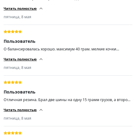
шиномантаже вопросов не было. Балансировка из 4-ех одно в сумме
Читать полностью
30гр. это максимум. Диски стальные ваз r14 заводские 5 лет
эксплуатации. Недокама, блеватти, хердеганд что-то.... Если продавец
пятница, 8 мая
точно знает что делает, то можно пожелать только успехов во всём!
Пользователь
О балансировалась хорошо. максимум 40 грам. мелкие кочки
проглатывает и незаметно. Практически не шумит. пока доволен.
Читать полностью
пятница, 8 мая
Пользователь
Отличная резина. Брал две шины на одну 15 грамм грузов, а второй
по нулям. Не шумит. Товар стоит своих денег.
Читать полностью
пятница, 8 мая