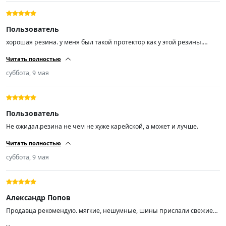
Пользователь
хорошая резина. у меня был такой протектор как у этой резины.
другую эксперементировать не буду. почти 70т.км проехал. покупкой
Читать полностью
доволен.спасибо.
суббота, 9 мая
Пользователь
Не ожидал.резина не чем не хуже карейской, а может и лучше.
Читать полностью
суббота, 9 мая
Александр Попов
Продавца рекомендую. мягкие, нешумные, шины прислали свежие
01/26