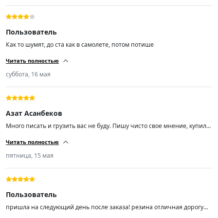
Пользователь
Как то шумят, до ста как в самолете, потом потише
Читать полностью
суббота, 16 мая
Азат Асанбеков
Много писать и грузить вас не буду. Пишу чисто свое мнение, купил
эти шины чисто из-за отзывов, так как бюджет был не большой. Не
Читать полностью
прогадал! Размер шин 225/55/ R18, отбалсировались хорошо. Мягкие
шум незначительный (средний). Советую пока цены не кусаются,
пятница, 15 мая
спрос вырастает и цены тоже.
Пользователь
пришла на следующий день после заказа! резина отличная дорогу
держит ! не шумит не гудит мягенькая! на шиномонтаже мастер