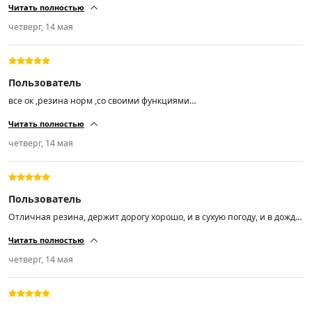
Читать полностью
сказал резина шикарная! поставил на Лифан смайл ! я доволен!
продавцу респект!)))!!!!!!!
четверг, 14 мая
Пользователь
все ок ,резина норм ,со своими функциями
справляется,балансировка прошла успешно,на ходу не бьют ,короче
Читать полностью
за эту цену огонь 🔥🔥🔥
четверг, 14 мая
Пользователь
Отличная резина, держит дорогу хорошо, и в сухую погоду, и в дождь,
а погонять я люблю.
Читать полностью
четверг, 14 мая