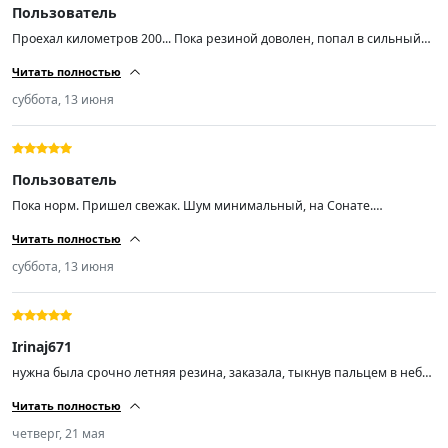
Пользователь
Проехал километров 200... Пока резиной доволен, попал в сильный
ливень с градом на той неделе и +5 температура была на скорости 90
Читать полностью
уверенно держала поток воды даже в колеее.. Резина мягкая, тихая...
Насколько хватит неизвестно, но пока радует... Авто ниссан хтрейл
суббота, 13 июня
т31...
Пользователь
Пока норм. Пришел свежак. Шум минимальный, на Сонате.
Протектор хороший, при скорости 200 аквапланирования не ловил
Читать полностью
суббота, 13 июня
Irinaj671
нужна была срочно летняя резина, заказала, тыкнув пальцем в небо,
не пожалела, спасибо, рекомендую
Читать полностью
четверг, 21 мая