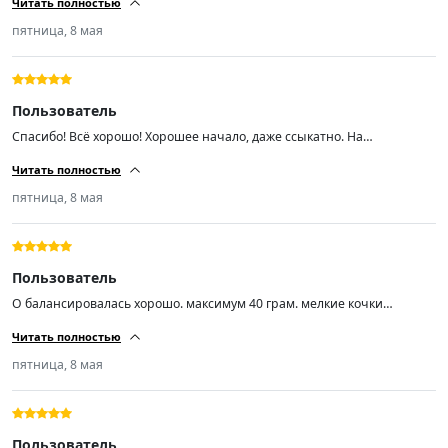
Читать полностью
пятница, 8 мая
Пользователь
Спасибо! Всё хорошо! Хорошее начало, даже ссыкатно. На
шиномантаже вопросов не было. Балансировка из 4-ех одно в сумме
Читать полностью
30гр. это максимум. Диски стальные ваз r14 заводские 5 лет
эксплуатации. Недокама, блеватти, хердеганд что-то.... Если продавец
пятница, 8 мая
точно знает что делает, то можно пожелать только успехов во всём!
Пользователь
О балансировалась хорошо. максимум 40 грам. мелкие кочки
проглатывает и незаметно. Практически не шумит. пока доволен.
Читать полностью
пятница, 8 мая
Пользователь