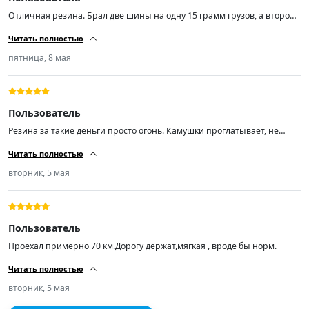
Отличная резина. Брал две шины на одну 15 грамм грузов, а второй
по нулям. Не шумит. Товар стоит своих денег.
Читать полностью
пятница, 8 мая
Пользователь
Резина за такие деньги просто огонь. Камушки проглатывает, не
шумит по асфальту. Кто ищет резину подешевле рекомендую! А
Читать полностью
самое главное лучше нашей раз в 100.
вторник, 5 мая
Пользователь
Проехал примерно 70 км.Дорогу держат,мягкая , вроде бы норм.
Читать полностью
вторник, 5 мая