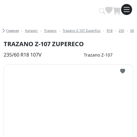
Купить автомобильные шины опт
Хлебные крошки
Главная
Каталог
Trazano
Trazano Z-107 ZuperEco
R18
235
60
TRAZANO Z-107 ZUPERECO
235/60 R18 107V
Trazano Z-107
Иконка 
Иконка 
Иконка 
Иконка 
Иконка 
Иконка 
Иконка 