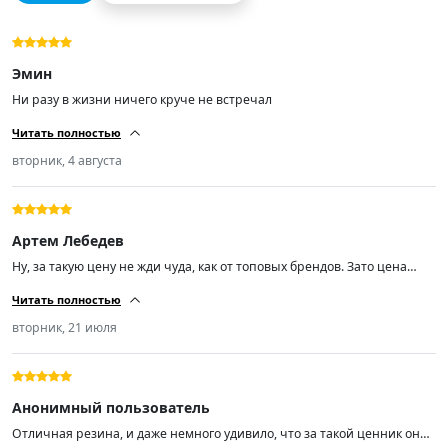
Эмин
Ни разу в жизни ничего круче не встречал
Читать полностью
вторник, 4 августа
Артем Лебедев
Ну, за такую цену не жди чуда, как от топовых брендов. Зато цена
радует. Качество норм, не гудят, по дороге идут уверенно. Минусов не
Читать полностью
нашёл.
вторник, 21 июля
Анонимный пользователь
Отличная резина, и даже немного удивило, что за такой ценник она