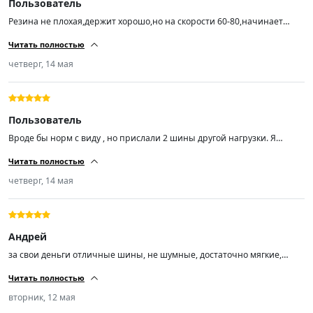
Пользователь
Резина не плохая,держит хорошо,но на скорости 60-80,начинает
ехать как будто неровно,с большой скоростью этого не
Читать полностью
чувствуется,балансировку делали
четверг, 14 мая
Пользователь
Вроде бы норм с виду , но прислали 2 шины другой нагрузки. Я
заказал Trazano ZuperEco Z-107 Шины летние 205/55 R16 94W , а мне
Читать полностью
пришли Trazano ZuperEco Z-107 Шины летние 205/55 R16 91V.
четверг, 14 мая
Андрей
за свои деньги отличные шины, не шумные, достаточно мягкие,
сцепление с дорогой отличное, управляемость отлично!
Читать полностью
вторник, 12 мая