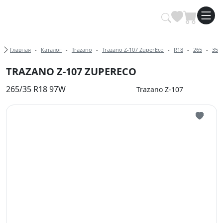
Купить автомобильные шины опт
Хлебные крошки
Главная
Каталог
Trazano
Trazano Z-107 ZuperEco
R18
265
35
TRAZANO Z-107 ZUPERECO
265/35 R18 97W
Trazano Z-107
Иконка 
Иконка 
Иконка 
Иконка 
Иконка 
Иконка 
Иконка 