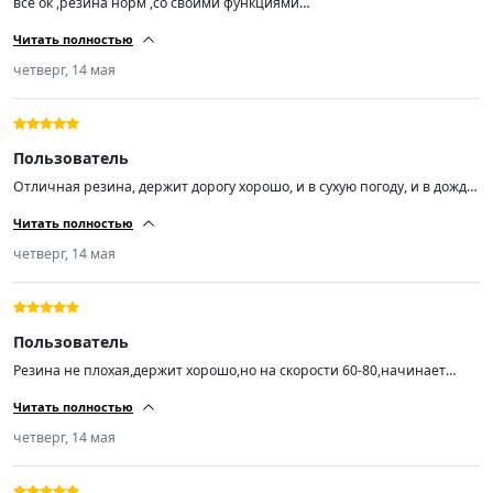
все ок ,резина норм ,со своими функциями
справляется,балансировка прошла успешно,на ходу не бьют ,короче
Читать полностью
за эту цену огонь 🔥🔥🔥
четверг, 14 мая
Пользователь
Отличная резина, держит дорогу хорошо, и в сухую погоду, и в дождь,
а погонять я люблю.
Читать полностью
четверг, 14 мая
Пользователь
Резина не плохая,держит хорошо,но на скорости 60-80,начинает
ехать как будто неровно,с большой скоростью этого не
Читать полностью
чувствуется,балансировку делали
четверг, 14 мая