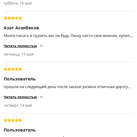
суббота, 16 мая
Азат Асанбеков
Много писать и грузить вас не буду. Пишу чисто свое мнение, купил
эти шины чисто из-за отзывов, так как бюджет был не большой. Не
Читать полностью
прогадал! Размер шин 225/55/ R18, отбалсировались хорошо. Мягкие
шум незначительный (средний). Советую пока цены не кусаются,
пятница, 15 мая
спрос вырастает и цены тоже.
Пользователь
пришла на следующий день после заказа! резина отличная дорогу
держит ! не шумит не гудит мягенькая! на шиномонтаже мастер
Читать полностью
сказал резина шикарная! поставил на Лифан смайл ! я доволен!
продавцу респект!)))!!!!!!!
четверг, 14 мая
Пользователь