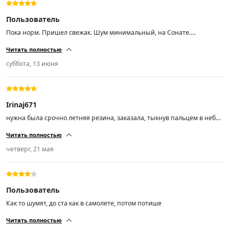
Пользователь
Пока норм. Пришел свежак. Шум минимальный, на Сонате.
Протектор хороший, при скорости 200 аквапланирования не ловил
Читать полностью
суббота, 13 июня
Irinaj671
нужна была срочно летняя резина, заказала, тыкнув пальцем в небо,
не пожалела, спасибо, рекомендую
Читать полностью
четверг, 21 мая
Пользователь
Как то шумят, до ста как в самолете, потом потише
Читать полностью