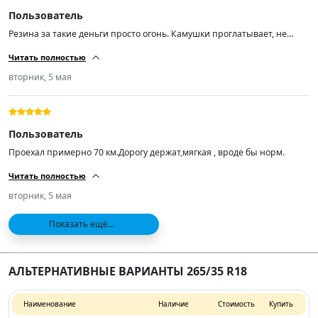
Пользователь
Резина за такие деньги просто огонь. Камушки проглатывает, не
шумит по асфальту. Кто ищет резину подешевле рекомендую! А
Читать полностью
самое главное лучше нашей раз в 100.
вторник, 5 мая
Пользователь
Проехал примерно 70 км.Дорогу держат,мягкая , вроде бы норм.
Читать полностью
вторник, 5 мая
Показать ещё...
АЛЬТЕРНАТИВНЫЕ ВАРИАНТЫ 265/35 R18
Наименование
Наличие
Стоимость
Купить