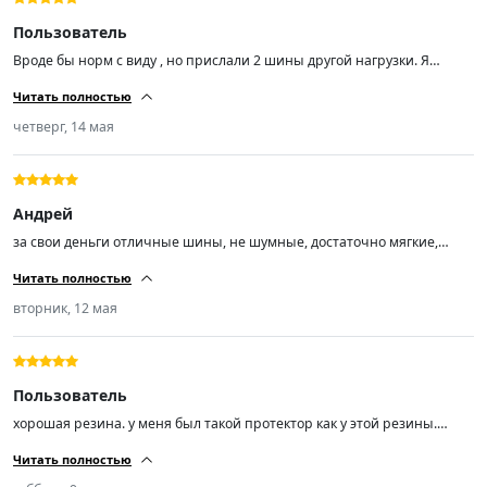
Пользователь
Вроде бы норм с виду , но прислали 2 шины другой нагрузки. Я
заказал Trazano ZuperEco Z-107 Шины летние 205/55 R16 94W , а мне
Читать полностью
пришли Trazano ZuperEco Z-107 Шины летние 205/55 R16 91V.
четверг, 14 мая
Андрей
за свои деньги отличные шины, не шумные, достаточно мягкие,
сцепление с дорогой отличное, управляемость отлично!
Читать полностью
вторник, 12 мая
Пользователь
хорошая резина. у меня был такой протектор как у этой резины.
другую эксперементировать не буду. почти 70т.км проехал. покупкой
Читать полностью
доволен.спасибо.