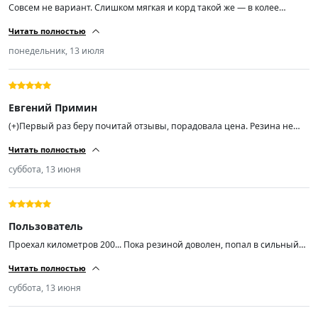
Совсем не вариант. Слишком мягкая и корд такой же — в колее
машину вообще не удержать. Лучше переплатить, но взять что-то
Читать полностью
нормальное.
понедельник, 13 июля
Евгений Примин
(+)Первый раз беру почитай отзывы, порадовала цена. Резина не
сильно шумная, мне показалось слегка мягкая боковина, а в
Читать полностью
остальном всё хорошо, спасибо продавцу. Хотел заказ ещё пару, не
могу найти.
суббота, 13 июня
Пользователь
Проехал километров 200... Пока резиной доволен, попал в сильный
ливень с градом на той неделе и +5 температура была на скорости 90
Читать полностью
уверенно держала поток воды даже в колеее.. Резина мягкая, тихая...
Насколько хватит неизвестно, но пока радует... Авто ниссан хтрейл
суббота, 13 июня
т31...