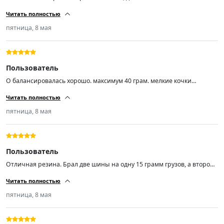
шиномантаже вопросов не было. Балансировка из 4-ех одно в сумме
Читать полностью
30гр. это максимум. Диски стальные ваз r14 заводские 5 лет
эксплуатации. Недокама, блеватти, хердеганд что-то.... Если продавец
пятница, 8 мая
точно знает что делает, то можно пожелать только успехов во всём!
Пользователь
О балансировалась хорошо. максимум 40 грам. мелкие кочки
проглатывает и незаметно. Практически не шумит. пока доволен.
Читать полностью
пятница, 8 мая
Пользователь
Отличная резина. Брал две шины на одну 15 грамм грузов, а второй
по нулям. Не шумит. Товар стоит своих денег.
Читать полностью
пятница, 8 мая