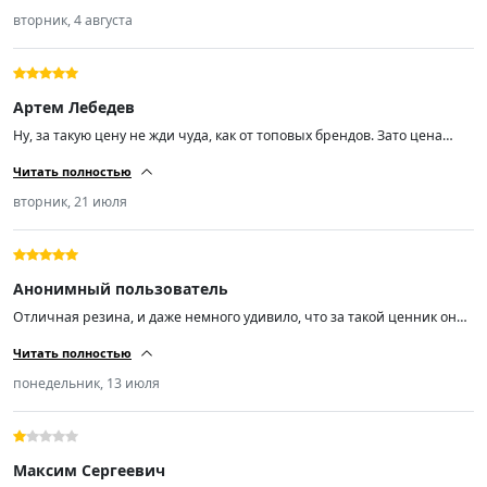
вторник, 4 августа
Артем Лебедев
Ну, за такую цену не жди чуда, как от топовых брендов. Зато цена
радует. Качество норм, не гудят, по дороге идут уверенно. Минусов не
Читать полностью
нашёл.
вторник, 21 июля
Анонимный пользователь
Отличная резина, и даже немного удивило, что за такой ценник она
реально норм. Уже 2 месяца езжу, и по горячему асфальту, и под
Читать полностью
дождём держит дорогу отлично. Очень мягкая, не шумит. На солярис
встала как надо. Минусов пока не заметил.
понедельник, 13 июля
Максим Сергеевич