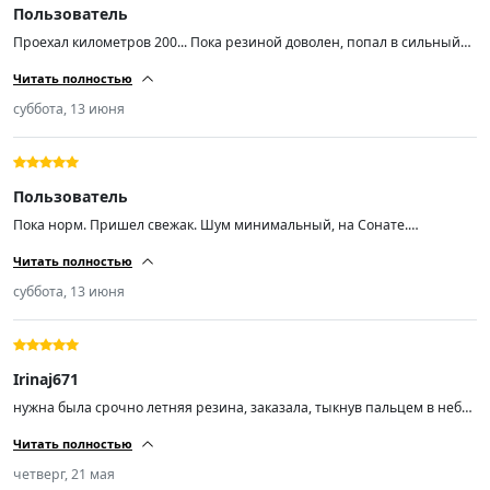
Пользователь
Проехал километров 200... Пока резиной доволен, попал в сильный
ливень с градом на той неделе и +5 температура была на скорости 90
Читать полностью
уверенно держала поток воды даже в колеее.. Резина мягкая, тихая...
Насколько хватит неизвестно, но пока радует... Авто ниссан хтрейл
суббота, 13 июня
т31...
Пользователь
Пока норм. Пришел свежак. Шум минимальный, на Сонате.
Протектор хороший, при скорости 200 аквапланирования не ловил
Читать полностью
суббота, 13 июня
Irinaj671
нужна была срочно летняя резина, заказала, тыкнув пальцем в небо,
не пожалела, спасибо, рекомендую
Читать полностью
четверг, 21 мая