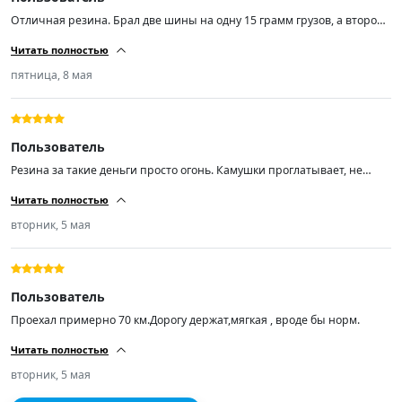
Отличная резина. Брал две шины на одну 15 грамм грузов, а второй
по нулям. Не шумит. Товар стоит своих денег.
Читать полностью
пятница, 8 мая
Пользователь
Резина за такие деньги просто огонь. Камушки проглатывает, не
шумит по асфальту. Кто ищет резину подешевле рекомендую! А
Читать полностью
самое главное лучше нашей раз в 100.
вторник, 5 мая
Пользователь
Проехал примерно 70 км.Дорогу держат,мягкая , вроде бы норм.
Читать полностью
вторник, 5 мая