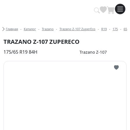
Купить автомобильные шины опт
Хлебные крошки
Главная
Каталог
Trazano
Trazano Z-107 ZuperEco
R19
175
65
TRAZANO Z-107 ZUPERECO
175/65 R19 84H
Trazano Z-107
Иконка 
Иконка 
Иконка 
Иконка 
Иконка 
Иконка 
Иконка 