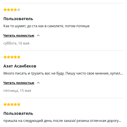
Пользователь
Как то шумят, до ста как в самолете, потом потише
Читать полностью
суббота, 16 мая
Азат Асанбеков
Много писать и грузить вас не буду. Пишу чисто свое мнение, купил
эти шины чисто из-за отзывов, так как бюджет был не большой. Не
Читать полностью
прогадал! Размер шин 225/55/ R18, отбалсировались хорошо. Мягкие
шум незначительный (средний). Советую пока цены не кусаются,
пятница, 15 мая
спрос вырастает и цены тоже.
Пользователь
пришла на следующий день после заказа! резина отличная дорогу
держит ! не шумит не гудит мягенькая! на шиномонтаже мастер