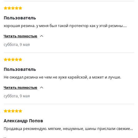
Пользователь
хорошая резина. у меня был такой протектор как у этой резины.
другую эксперементировать не буду. почти 70т.км проехал. покупкой
Читать полностью
доволен.спасибо.
суббота, 9 мая
Пользователь
Не ожидал.резина не чем не хуже карейской, а может и лучше.
Читать полностью
суббота, 9 мая
Александр Попов
Продавца рекомендую. мягкие, нешумные, шины прислали свежие
01/26