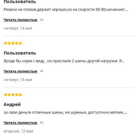
Пользователь
Резина не плохая,держит хорошо,но на скорости 60-80,начинает
ехать как будто неровно,с большой скоростью этого не
Читать полностью
чувствуется,балансировку делали
четверг, 14 мая
Пользователь
Вроде бы норм с виду , но прислали 2 шины другой нагрузки. Я
заказал Trazano ZuperEco Z-107 Шины летние 205/55 R16 94W , а мне
Читать полностью
пришли Trazano ZuperEco Z-107 Шины летние 205/55 R16 91V.
четверг, 14 мая
Андрей
за свои деньги отличные шины, не шумные, достаточно мягкие,
сцепление с дорогой отличное, управляемость отлично!
Читать полностью
вторник, 12 мая