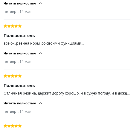
Читать полностью
сказал резина шикарная! поставил на Лифан смайл ! я доволен!
продавцу респект!)))!!!!!!!
четверг, 14 мая
Пользователь
все ок ,резина норм ,со своими функциями
справляется,балансировка прошла успешно,на ходу не бьют ,короче
Читать полностью
за эту цену огонь 🔥🔥🔥
четверг, 14 мая
Пользователь
Отличная резина, держит дорогу хорошо, и в сухую погоду, и в дождь,
а погонять я люблю.
Читать полностью
четверг, 14 мая