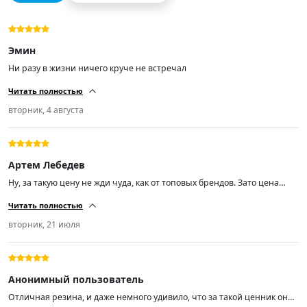
Эмин
Ни разу в жизни ничего круче не встречал
Читать полностью
вторник, 4 августа
Артем Лебедев
Ну, за такую цену не жди чуда, как от топовых брендов. Зато цена
радует. Качество норм, не гудят, по дороге идут уверенно. Минусов не
Читать полностью
нашёл.
вторник, 21 июля
Анонимный пользователь
Отличная резина, и даже немного удивило, что за такой ценник она