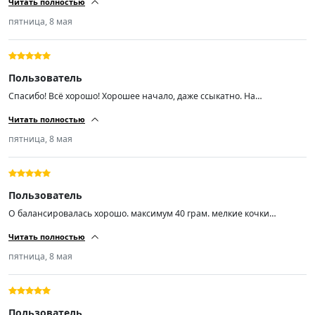
Читать полностью
пятница, 8 мая
Пользователь
Спасибо! Всё хорошо! Хорошее начало, даже ссыкатно. На
шиномантаже вопросов не было. Балансировка из 4-ех одно в сумме
Читать полностью
30гр. это максимум. Диски стальные ваз r14 заводские 5 лет
эксплуатации. Недокама, блеватти, хердеганд что-то.... Если продавец
пятница, 8 мая
точно знает что делает, то можно пожелать только успехов во всём!
Пользователь
О балансировалась хорошо. максимум 40 грам. мелкие кочки
проглатывает и незаметно. Практически не шумит. пока доволен.
Читать полностью
пятница, 8 мая
Пользователь