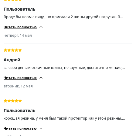
Пользователь
Вроде бы норм с виду , но прислали 2 шины другой нагрузки. Я
заказал Trazano ZuperEco Z-107 Шины летние 205/55 R16 94W , а мне
Читать полностью
пришли Trazano ZuperEco Z-107 Шины летние 205/55 R16 91V.
четверг, 14 мая
Андрей
за свои деньги отличные шины, не шумные, достаточно мягкие,
сцепление с дорогой отличное, управляемость отлично!
Читать полностью
вторник, 12 мая
Пользователь
хорошая резина. у меня был такой протектор как у этой резины.
другую эксперементировать не буду. почти 70т.км проехал. покупкой
Читать полностью
доволен.спасибо.