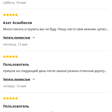
суббота, 16 мая
Азат Асанбеков
Много писать и грузить вас не буду. Пишу чисто свое мнение, купил
эти шины чисто из-за отзывов, так как бюджет был не большой. Не
Читать полностью
прогадал! Размер шин 225/55/ R18, отбалсировались хорошо. Мягкие
шум незначительный (средний). Советую пока цены не кусаются,
пятница, 15 мая
спрос вырастает и цены тоже.
Пользователь
пришла на следующий день после заказа! резина отличная дорогу
держит ! не шумит не гудит мягенькая! на шиномонтаже мастер
Читать полностью
сказал резина шикарная! поставил на Лифан смайл ! я доволен!
продавцу респект!)))!!!!!!!
четверг, 14 мая
Пользователь