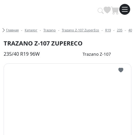
Купить автомобильные шины опт
Хлебные крошки
Главная
Каталог
Trazano
Trazano Z-107 ZuperEco
R19
235
40
TRAZANO Z-107 ZUPERECO
235/40 R19 96W
Trazano Z-107
Иконка 
Иконка 
Иконка 
Иконка 
Иконка 
Иконка 
Иконка 