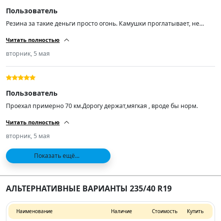
Пользователь
Резина за такие деньги просто огонь. Камушки проглатывает, не
шумит по асфальту. Кто ищет резину подешевле рекомендую! А
Читать полностью
самое главное лучше нашей раз в 100.
вторник, 5 мая
Пользователь
Проехал примерно 70 км.Дорогу держат,мягкая , вроде бы норм.
Читать полностью
вторник, 5 мая
Показать ещё...
АЛЬТЕРНАТИВНЫЕ ВАРИАНТЫ 235/40 R19
Наименование
Наличие
Стоимость
Купить