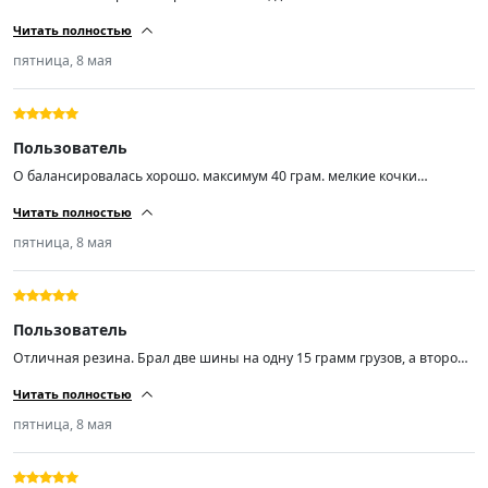
шиномантаже вопросов не было. Балансировка из 4-ех одно в сумме
Читать полностью
30гр. это максимум. Диски стальные ваз r14 заводские 5 лет
эксплуатации. Недокама, блеватти, хердеганд что-то.... Если продавец
пятница, 8 мая
точно знает что делает, то можно пожелать только успехов во всём!
Пользователь
О балансировалась хорошо. максимум 40 грам. мелкие кочки
проглатывает и незаметно. Практически не шумит. пока доволен.
Читать полностью
пятница, 8 мая
Пользователь
Отличная резина. Брал две шины на одну 15 грамм грузов, а второй
по нулям. Не шумит. Товар стоит своих денег.
Читать полностью
пятница, 8 мая