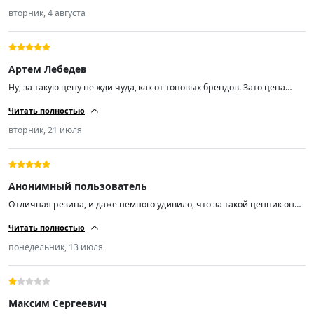
вторник, 4 августа
Артем Лебедев
Ну, за такую цену не жди чуда, как от топовых брендов. Зато цена
радует. Качество норм, не гудят, по дороге идут уверенно. Минусов не
Читать полностью
нашёл.
вторник, 21 июля
Анонимный пользователь
Отличная резина, и даже немного удивило, что за такой ценник она
реально норм. Уже 2 месяца езжу, и по горячему асфальту, и под
Читать полностью
дождём держит дорогу отлично. Очень мягкая, не шумит. На солярис
встала как надо. Минусов пока не заметил.
понедельник, 13 июля
Максим Сергеевич