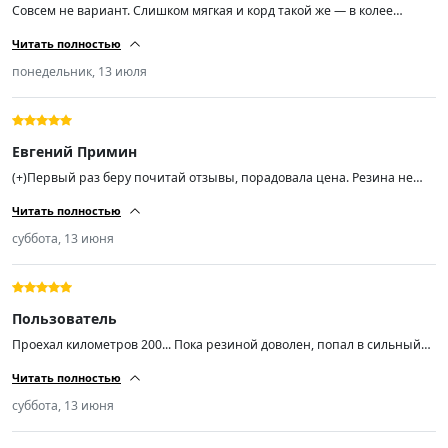
Совсем не вариант. Слишком мягкая и корд такой же — в колее
машину вообще не удержать. Лучше переплатить, но взять что-то
Читать полностью
нормальное.
понедельник, 13 июля
Евгений Примин
(+)Первый раз беру почитай отзывы, порадовала цена. Резина не
сильно шумная, мне показалось слегка мягкая боковина, а в
Читать полностью
остальном всё хорошо, спасибо продавцу. Хотел заказ ещё пару, не
могу найти.
суббота, 13 июня
Пользователь
Проехал километров 200... Пока резиной доволен, попал в сильный
ливень с градом на той неделе и +5 температура была на скорости 90
Читать полностью
уверенно держала поток воды даже в колеее.. Резина мягкая, тихая...
Насколько хватит неизвестно, но пока радует... Авто ниссан хтрейл
суббота, 13 июня
т31...