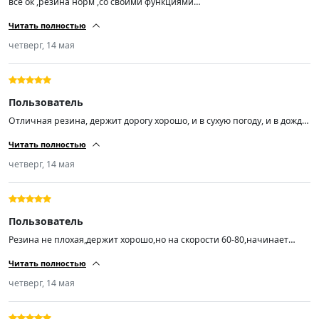
все ок ,резина норм ,со своими функциями
справляется,балансировка прошла успешно,на ходу не бьют ,короче
Читать полностью
за эту цену огонь 🔥🔥🔥
четверг, 14 мая
Пользователь
Отличная резина, держит дорогу хорошо, и в сухую погоду, и в дождь,
а погонять я люблю.
Читать полностью
четверг, 14 мая
Пользователь
Резина не плохая,держит хорошо,но на скорости 60-80,начинает
ехать как будто неровно,с большой скоростью этого не
Читать полностью
чувствуется,балансировку делали
четверг, 14 мая