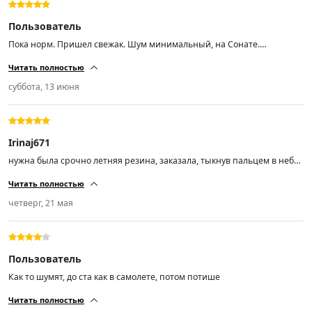
Пользователь
Пока норм. Пришел свежак. Шум минимальный, на Сонате.
Протектор хороший, при скорости 200 аквапланирования не ловил
Читать полностью
суббота, 13 июня
Irinaj671
нужна была срочно летняя резина, заказала, тыкнув пальцем в небо,
не пожалела, спасибо, рекомендую
Читать полностью
четверг, 21 мая
Пользователь
Как то шумят, до ста как в самолете, потом потише
Читать полностью