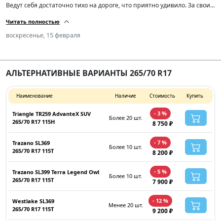
Ведут себя достаточно тихо на дороге, что приятно удивило. За свои
деньги достойное качество, и я считаю, что это оптимальный выбор
Читать полностью
для тех, кто ищет недорогие, но надежные летние шины. Сравнивал
с другими марками в этой ценовой категории — тут всё на уровне,
воскресенье, 15 февраля
ничем не хуже. Рекомендую!
АЛЬТЕРНАТИВНЫЕ ВАРИАНТЫ 265/70 R17
Наименование
Наличие
Стоимость
Купить
- 3 %
Triangle TR259 AdvanteX SUV
Более 20 шт.
265/70 R17 115H
8 750 ₽
- 7 %
Trazano SL369
Более 10 шт.
265/70 R17 115T
8 200 ₽
- 5 %
Trazano SL399 Terra Legend Owl
Более 10 шт.
265/70 R17 115T
7 900 ₽
- 12 %
Westlake SL369
Менее 20 шт.
265/70 R17 115T
9 200 ₽