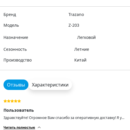
Бренд
Trazano
Модель
Z-203
Назначение
Легковой
Сезонность
Летние
Производство
Китай
Отзывы
Характеристики
Пользователь
Здравствуйте! Огромное Вам спасибо за оперативную доставку! Я уже
поставил новую резину, после чего отрегулировали развал- на СТО.
Читать полностью
Резина отличного качества и нужного размера, но первый комплект