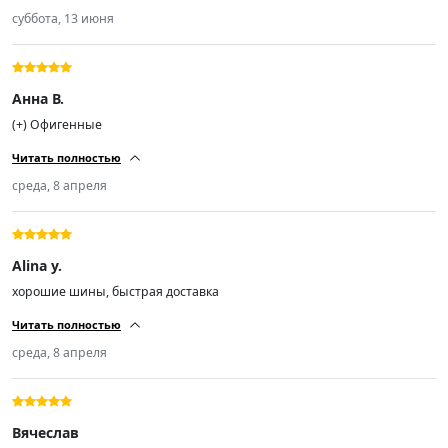
4 шт R19 ошибся в размере, не подошёл, извините... Еще раз
суббота, 13 июня
СПАСИБО! Продавца и товар рекомендую! С ув.
Анна В.
(+) Офигенные
Читать полностью
среда, 8 апреля
Alina y.
хорошие шины, быстрая доставка
Читать полностью
среда, 8 апреля
Вячеслав