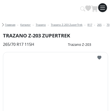
Купить автомобильные шины опт
Хлебные крошки
Главная
Каталог
Trazano
Trazano Z-203 ZuperTrek
R17
265
70
TRAZANO Z-203 ZUPERTREK
265/70 R17 115H
Trazano Z-203
Иконка 
Иконка 
Иконка 
Иконка 
Иконка 
Иконка 