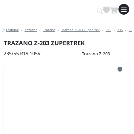
Купить автомобильные шины опт
Хлебные крошки
Главная
Каталог
Trazano
Trazano Z-203 ZuperTrek
R19
235
55
TRAZANO Z-203 ZUPERTREK
235/55 R19 105V
Trazano Z-203
Иконка 
Иконка 
Иконка 
Иконка 
Иконка 
Иконка 