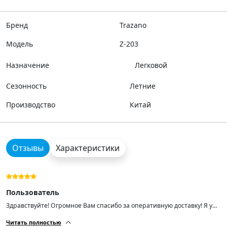
Бренд
Trazano
Модель
Z-203
Назначение
Легковой
Сезонность
Летние
Производство
Китай
Отзывы
Характеристики
Пользователь
Здравствуйте! Огромное Вам спасибо за оперативную доставку! Я уже
поставил новую резину, после чего отрегулировали развал- на СТО.
Читать полностью
Резина отличного качества и нужного размера, но первый комплект