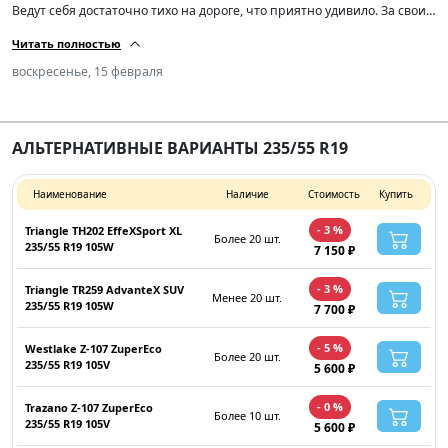
Ведут себя достаточно тихо на дороге, что приятно удивило. За свои
деньги достойное качество, и я считаю, что это оптимальный выбор
Читать полностью
для тех, кто ищет недорогие, но надежные летние шины. Сравнивал
с другими марками в этой ценовой категории — тут всё на уровне,
воскресенье, 15 февраля
ничем не хуже. Рекомендую!
АЛЬТЕРНАТИВНЫЕ ВАРИАНТЫ 235/55 R19
Наименование
Наличие
Стоимость
Купить
- 3 %
Triangle TH202 EffeXSport XL
Более 20 шт.
235/55 R19 105W
7 150 ₽
- 3 %
Triangle TR259 AdvanteX SUV
Менее 20 шт.
235/55 R19 105W
7 700 ₽
- 5 %
Westlake Z-107 ZuperEco
Более 20 шт.
235/55 R19 105V
5 600 ₽
- 0 %
Trazano Z-107 ZuperEco
Более 10 шт.
235/55 R19 105V
5 600 ₽