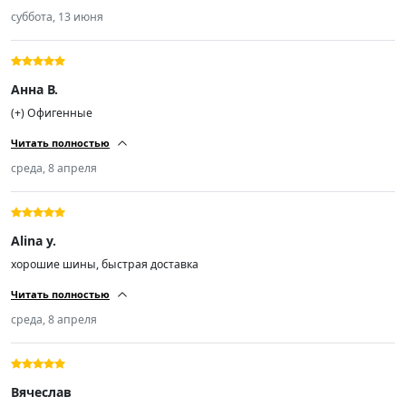
4 шт R19 ошибся в размере, не подошёл, извините... Еще раз
суббота, 13 июня
СПАСИБО! Продавца и товар рекомендую! С ув.
Анна В.
(+) Офигенные
Читать полностью
среда, 8 апреля
Alina y.
хорошие шины, быстрая доставка
Читать полностью
среда, 8 апреля
Вячеслав