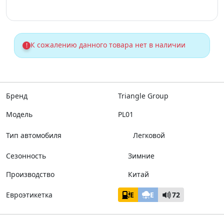
К сожалению данного товара нет в наличии
!
Бренд
Triangle Group
Модель
PL01
Тип автомобиля
Легковой
Сезонность
Зимние
Производство
Китай
Евроэтикетка
E
E
72