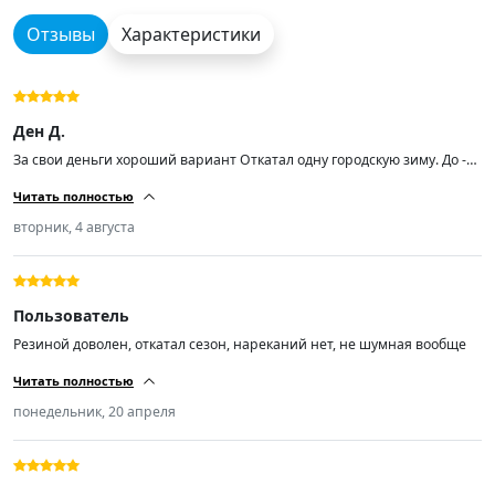
Отзывы
Характеристики
Ден Д.
За свои деньги хороший вариант Откатал одну городскую зиму. До -15
по гололеду едут уверенно, лавное не топить Был один момент. В
Читать полностью
крутом повороте чуть не подрасчитал и влетел в подмерзшую колею
с кашей, поймал контролируемый снос, зад потащило, но все
вторник, 4 августа
обошлось
Пользователь
Резиной доволен, откатал сезон, нареканий нет, не шумная вообще
Читать полностью
понедельник, 20 апреля