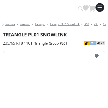
Купить автомобильные шины опт
Хлебные крошки
Главная
Каталог
Triangle
Triangle PL01 SnowLink
R18
235
65
TRIANGLE PL01 SNOWLINK
235/65 R18 110T
Triangle Group PL01
E
E
72
Иконка 
Иконка 
Иконка 
Иконка 
Иконка 
Иконка 
Иконка 