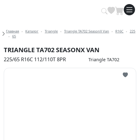
Купить автомобильные шины опт
Хлебные крошки
Главная
Каталог
Triangle
Triangle TA702 SeasonX Van
R16C
225
65
TRIANGLE TA702 SEASONX VAN
225/65 R16C 112/110T 8PR
Triangle TA702
Иконка 
Иконка 
Иконка 
Иконка 
Иконка 