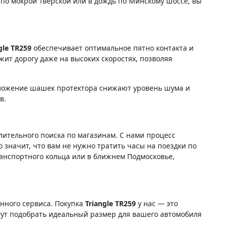
 по мокрой Тверской или в дождь по Минскому шоссе, вы
gle TR259
обеспечивает оптимальное пятно контакта и
ит дорогу даже на высоких скоростях, позволяя
оложение шашек протектора снижают уровень шума и
в.
ительного поиска по магазинам. С нами процесс
о значит, что вам не нужно тратить часы на поездки по
транспортного кольца или в ближнем Подмосковье,
енного сервиса. Покупка
Triangle TR259
у нас — это
гут подобрать идеальный размер для вашего автомобиля