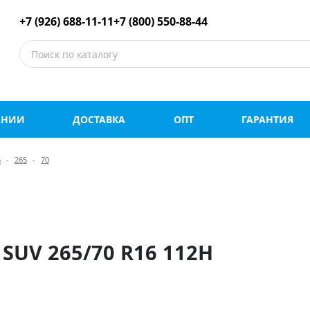
е шины оптом и в роз
+7 (926) 688-11-11
+7 (800) 550-88-44
АНИИ
ДОСТАВКА
ОПТ
ГАРАНТИЯ
6
265
70
SUV 265/70 R16 112H