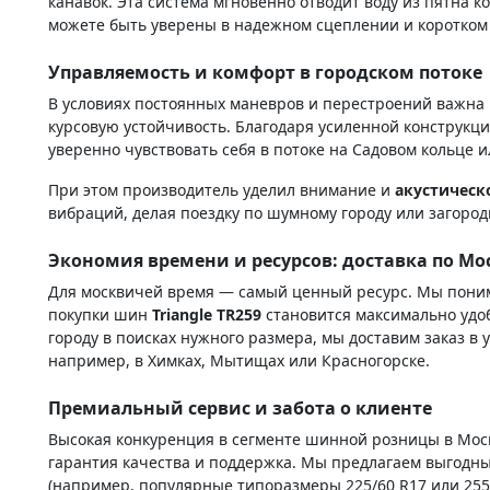
канавок. Эта система мгновенно отводит воду из пятна 
можете быть уверены в надежном сцеплении и коротком
Управляемость и комфорт в городском потоке
В условиях постоянных маневров и перестроений важна
курсовую устойчивость. Благодаря усиленной конструкц
уверенно чувствовать себя в потоке на Садовом кольце 
При этом производитель уделил внимание и
акустическ
вибраций, делая поездку по шумному городу или загоро
Экономия времени и ресурсов: доставка по Мо
Для москвичей время — самый ценный ресурс. Мы понима
покупки шин
Triangle TR259
становится максимально удо
городу в поисках нужного размера, мы доставим заказ в 
например, в Химках, Мытищах или Красногорске.
Премиальный сервис и забота о клиенте
Высокая конкуренция в сегменте шинной розницы в Москв
гарантия качества и поддержка. Мы предлагаем выгодны
(например, популярные типоразмеры 225/60 R17 или 255/