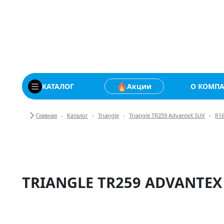
Купить автомобильны
КАТАЛОГ
Акции
О КОМП
Хлебные крошки
Главная
Каталог
Triangle
Triangle TR259 AdvanteX SUV
R1
TRIANGLE TR259 ADVANTEX 