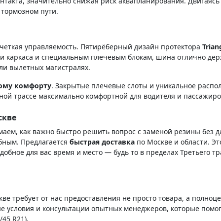
контакта, значительно снижая риск аквапланирования. Двигаясь
 тормозном пути.
 четкая управляемость. Пятирёберный дизайн протектора
Trian
ии каркаса и специальным плечевым блокам, шина отлично держ
или вылетных магистралях.
ому комфорту
. Закрытые плечевые слоты и уникальное расп
дной трассе максимально комфортной для водителя и пассажиро
скве
ем, как важно быстро решить вопрос с заменой резины без дл
бным. Предлагается
быстрая доставка
по Москве и области. Эт
удобное для вас время и место — будь то в пределах Третьего 
е требует от нас предоставления не просто товара, а полноц
е условия и консультации опытных менеджеров, которые помо
45 R21).