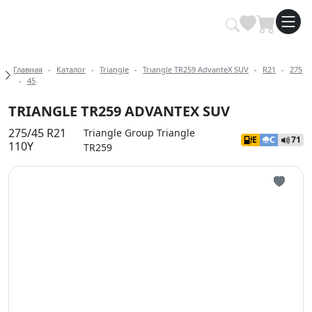
Купить автомобильные шины опт
Хлебные крошки
Главная
Каталог
Triangle
Triangle TR259 AdvanteX SUV
R21
275
45
TRIANGLE TR259 ADVANTEX SUV
275/45 R21
Triangle Group Triangle
E
C
71
110Y
TR259
Иконка 
Иконка 
Иконка 
Иконка 
Иконка 
Иконка 