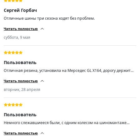
Сергей Горбач
Отличные шины три сезона ходят без проблем.
Читать полностью
суббота, 9 мая
Пользователь
Отличная резина, установила на Мерседес GL X164, дорогу держит
хорошо, тормозной путь отличный, бесшумная,балансировка
Читать полностью
минимальная спасибо продавцу!
вторник, 28 апреля
Пользователь
Немного слежавшиееся были, с одним колесом на шиномантаже
помучались, но по итогу все сделали. Резина очень мягкая, приятная)
Читать полностью