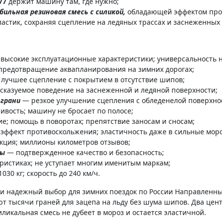
77
держит машину там, где нужно;
ильная резиновая смесь с силикой,
обладающей эффектом прот
ластик, сохраняя сцепление на ледяных трассах и заснеженных 
высокие эксплуатационные характеристики; универсальность н
предотвращение аквапланирования на зимних дорогах;
лучшее сцепление с покрытием в отсутствие шипов;
казуемое поведение на заснеженной и ледяной поверхности;
 грани
— резкое улучшение сцепления с обледенелой поверхн
ивость; машину не бросает по полосе;
; помощь в поворотах; препятствие заносам и сносам;
эффект противоскольжения; эластичность даже в сильные мор
кция; миллионы километров отзывов;
ты
— подтвержденное качество и безопасность;
ристиках; не уступает многим именитым маркам;
1030 кг; скорость до 240 км/ч.
и надежный выбор для зимних поездок по России Направленный
ают тысячи граней для зацепа на льду без шума шипов. Два це
ликальная смесь не дубеет в мороз и остается эластичной.