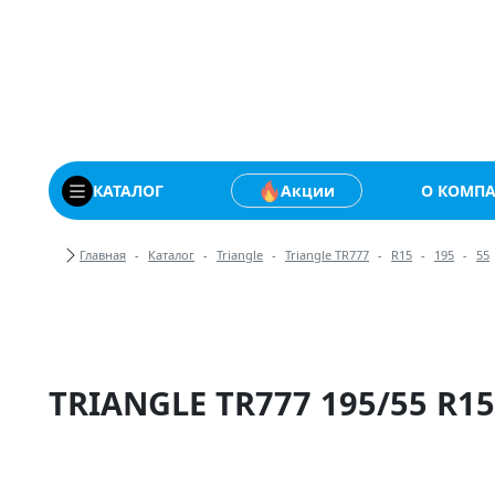
Купить автомобильны
КАТАЛОГ
Акции
О КОМП
Хлебные крошки
Главная
Каталог
Triangle
Triangle TR777
R15
195
55
TRIANGLE TR777 195/55 R15