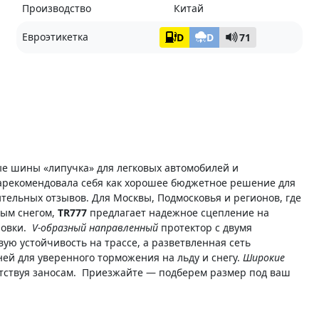
Производство
Китай
Евроэтикетка
D
D
71
 шины «липучка» для легковых автомобилей и
 зарекомендовала себя как хорошее бюджетное решение для
тельных отзывов. Для Москвы, Подмосковья и регионов, где
рым снегом,
TR777
предлагает надежное сцепление на
повки.
V-образный направленный
протектор с двумя
ю устойчивость на трассе, а разветвленная сеть
ей для уверенного торможения на льду и снегу.
Широкие
тствуя заносам. Приезжайте — подберем размер под ваш