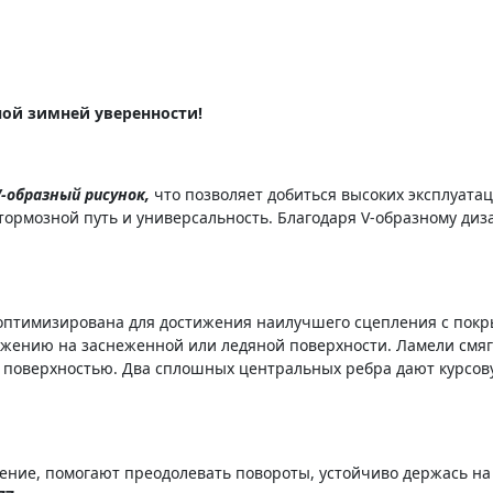
ной зимней уверенности!
образный рисунок,
что позволяет добиться высоких эксплуата
тормозной путь и универсальность. Благодаря V-образному диза
оптимизирована для достижения наилучшего сцепления с покры
ожению на заснеженной или ледяной поверхности. Ламели смя
й поверхностью. Два сплошных центральных ребра дают курсов
ние, помогают преодолевать повороты, устойчиво держась на 