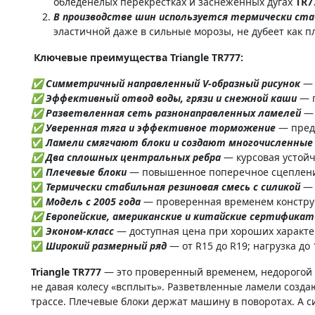
обледенелых перекрестках и заснеженных дугах
TR7
В производстве шин используется термически стаб
эластичной даже в сильные морозы, не дубеет как п
Ключевые преимущества Triangle TR777:
✅ Симметричный направленный V-образный рисунок
— 
✅ Эффективный отвод воды, грязи и снежной каши
— 
✅ Разветвленная сеть разнонаправленных ламелей
— 
✅ Уверенная тяга и эффективное торможение
— предс
✅
Ламели смягчают блоки и создают многочисленные
✅ Два сплошных центральных ребра
— курсовая устойч
✅
Плечевые блоки
— повышенное поперечное сцепление
✅
Термически стабильная резиновая смесь с силикой
— 
✅
Модель с 2005 года
— проверенная временем констру
✅ Европейские, американские и китайские сертифика
✅
Эконом-класс
— доступная цена при хороших характе
✅
Широкий размерный ряд
— от R15 до R19; нагрузка до 
Triangle TR777
— это проверенный временем, недорогой 
не давая колесу «всплыть». Разветвленные ламели созд
трассе. Плечевые блоки держат машину в поворотах. А си