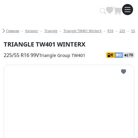
Купить автомобильные шины опт
Хлебные крошки
Главная
Каталог
Triangle
Triangle TW401 WinterX
R16
225
55
TRIANGLE TW401 WINTERX
225/55 R16 99V
Triangle Group TW401
E
D
70
Иконка 
Иконка 
Иконка 
Иконка 
Иконка 