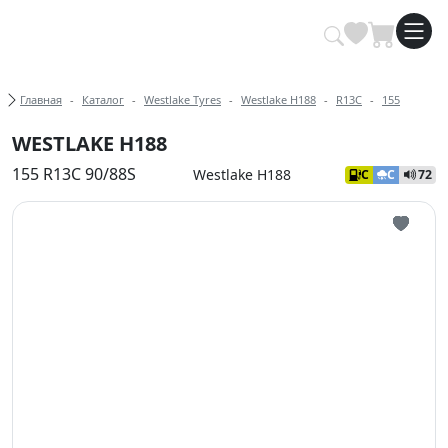
Купить автомобильные шины опт
Хлебные крошки
Главная
Каталог
Westlake Tyres
Westlake H188
R13C
155
WESTLAKE H188
155 R13C 90/88S
Westlake H188
C
C
72
Иконка 
Иконка 
Иконка 
Иконка 
Иконка 