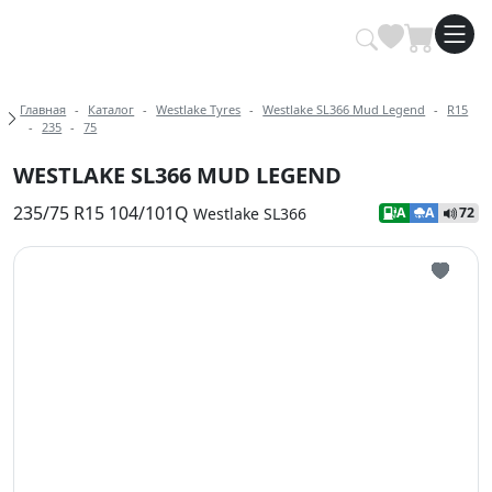
Купить автомобильные шины опт
Хлебные крошки
Главная
Каталог
Westlake Tyres
Westlake SL366 Mud Legend
R15
235
75
WESTLAKE SL366 MUD LEGEND
235/75 R15 104/101Q
Westlake SL366
A
A
72
Иконка 
Иконка 
Иконка 
Иконка 
Иконка 
Иконка 