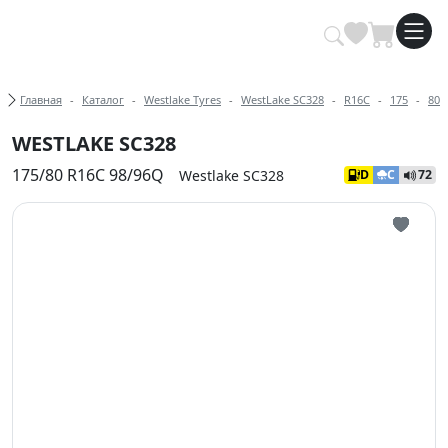
Купить автомобильные шины опт
Хлебные крошки
Главная
Каталог
Westlake Tyres
WestLake SC328
R16C
175
80
WESTLAKE SC328
175/80 R16C 98/96Q
Westlake SC328
D
C
72
Иконка 
Иконка 
Иконка 
Иконка 
Иконка 