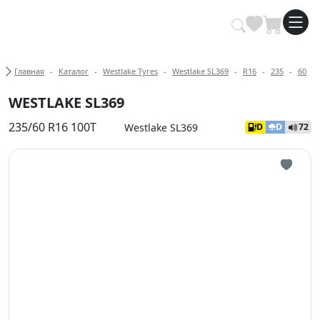
Купить автомобильные шины опт
Хлебные крошки
Главная
Каталог
Westlake Tyres
Westlake SL369
R16
235
60
WESTLAKE SL369
235/60 R16 100T
Westlake SL369
D
D
72
Иконка 
Иконка 
Иконка 
Иконка 
Иконка 
Иконка 
Иконка 