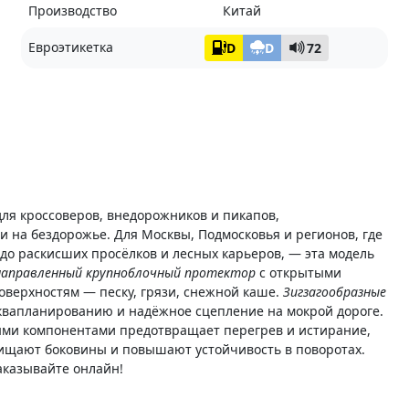
Производство
Китай
Евроэтикетка
D
D
72
ля кроссоверов, внедорожников и пикапов,
 и на бездорожье. Для Москвы, Подмосковья и регионов, где
о раскисших просёлков и лесных карьеров, — эта модель
аправленный крупноблочный протектор
с открытыми
верхностям — песку, грязи, снежной каше.
Зигзагообразные
квапланированию и надёжное сцепление на мокрой дороге.
ми компонентами предотвращает перегрев и истирание,
ищают боковины и повышают устойчивость в поворотах.
аказывайте онлайн!