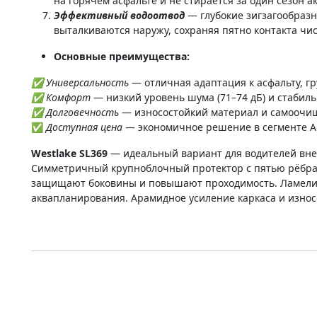
на горячем асфальте и не стирается за один сезон 
Эффективный водоотвод
— глубокие зигзагообраз
выталкиваются наружу, сохраняя пятно контакта чи
Основные преимущества:
✅ Универсальность
— отличная адаптация к асфальту, гр
✅ Комфорт
— низкий уровень шума (71–74 дБ) и стабильн
✅ Долговечность
— износостойкий материал и самоочи
✅
Доступная цена
— экономичное решение в сегменте All
Westlake SL369
— идеальный вариант для водителей вне
Симметричный крупноблочный протектор с пятью рёбрам
защищают боковины и повышают проходимость. Ламели с
аквапланирования. Арамидное усиление каркаса и износос