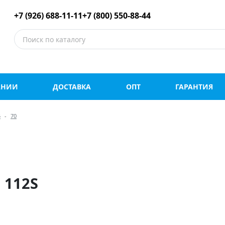
е шины оптом и в роз
+7 (926) 688-11-11
+7 (800) 550-88-44
АНИИ
ДОСТАВКА
ОПТ
ГАРАНТИЯ
5
70
 112S