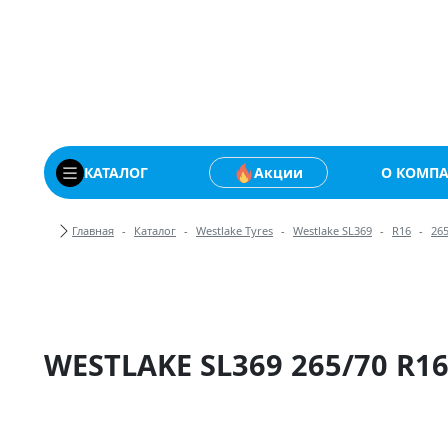
Купить автомобильны
КАТАЛОГ
Акции
О КОМП
Хлебные крошки
Главная
Каталог
Westlake Tyres
Westlake SL369
R16
26
WESTLAKE SL369 265/70 R16