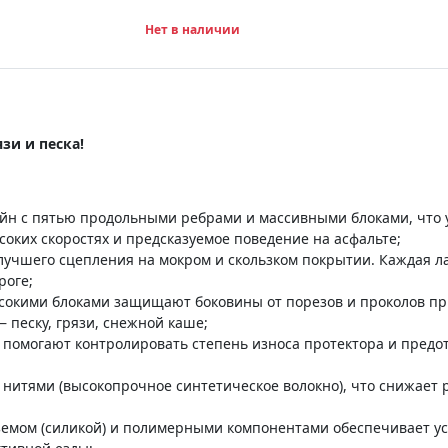
Нет в наличии
язи и песка!
 с пятью продольными ребрами и массивными блоками, что ул
соких скоростях и предсказуемое поведение на асфальте;
чшего сцепления на мокром и скользком покрытии. Каждая ла
роге;
сокими блоками защищают боковины от порезов и проколов при
песку, грязи, снежной каше;
 помогают контролировать степень износа протектора и пред
нитями (высокопрочное синтетическое волокно), что снижает 
земом (силикой) и полимерными компонентами обеспечивает ус