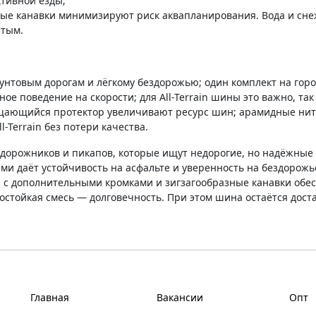
активной езды;
ные канавки минимизируют риск аквапланирования. Вода и сне
стым.
унтовым дорогам и лёгкому бездорожью; один комплект на горо
ое поведение на скорости; для All-Terrain шины это важно, так
щающийся протектор увеличивают ресурс шин; арамидные нити
-Terrain без потери качества.
дорожников и пикапов, которые ищут недорогие, но надёжные 
и даёт устойчивость на асфальте и уверенность на бездорожь
 дополнительными кромками и зигзагообразные канавки обес
тойкая смесь — долговечность. При этом шина остаётся достато
Главная
Вакансии
Опт