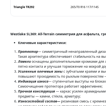
Triangle TR292
265/70 R16 117/114S
Westlake SL369: All-Terrain симметрия для асфальта, гр
Ключевые характеристики:
Протектор
— симметричный ненаправленный дизайн
Такая архитектура обеспечивает стабильность на вы
Ламели
оснащены дополнительными кромками для лу
пятно контакта и улучшая торможение на мокрой до
Усиленные плечевые зоны
с зубчатыми краями и вы
повышают проходимость по рыхлым поверхностям — 
Индикация износа
— ступенчатые выступы на блоках
Самоочищение протектора работает эффективнее;
Прочная конструкция
— каркас усилен арамидными 
предметы — камни, стёкла, арматуру;
Износостойкий состав—
резиновая смесь с кремне