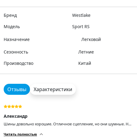
Бренд
Westlake
Модель
Sport RS
Назначение
Легковой
Сезонность
Летние
Производство
Китай
Отзывы
Характеристики
Александр
Шины довольно хорошие. Отличное сцепление, но они шумные. Не
считаю это недостатком, так как они оправдали мои ожидания по
Читать полностью
зацепу, и после прогрева шум, кажется, уменьшается. В дождливую и