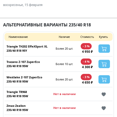
влажную погоду ведут себя достойно.
воскресенье, 15 февраля
АЛЬТЕРНАТИВНЫЕ ВАРИАНТЫ 235/40 R18
Наименование
Наличие
Стоимость
Купить
- 3 %
Triangle TH202 EffeXSport XL
Более 20 шт.
235/40 R18 95Y
4 950 ₽
- 4 %
Trazano Z-107 ZuperEco
Более 10 шт.
235/40 R18 95W
4 300 ₽
- 3 %
Westlake Z-107 ZuperEco
Более 20 шт.
235/40 R18 95W
4 650 ₽
Triangle TR968
Нет в наличии
235/40 R18 95W
Zmax Zealion
Нет в наличии
235/40 R18 95W