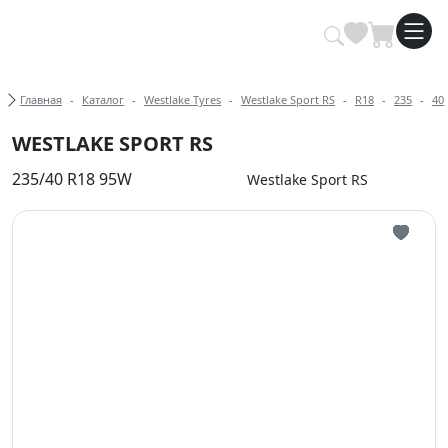
Купить автомобильные шины опт
Хлебные крошки
Главная
Каталог
Westlake Tyres
Westlake Sport RS
R18
235
40
WESTLAKE SPORT RS
235/40 R18 95W
Westlake Sport RS
Иконка 
Иконка 
Иконка 
Иконка 
Иконка 
Иконка 
Иконка 