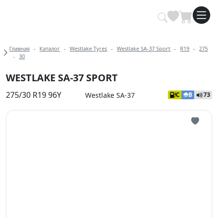
Купить автомобильные шины опт
Хлебные крошки
Главная
Каталог
Westlake Tyres
Westlake SA-37 Sport
R19
275
30
WESTLAKE SA-37 SPORT
275/30 R19 96Y
Westlake SA-37
C
B
73
Иконка 
Иконка 
Иконка 
Иконка 
Иконка 