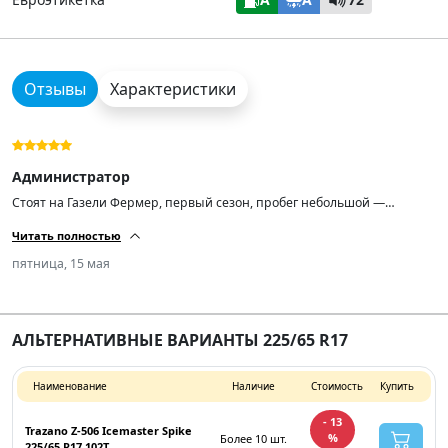
Отзывы
Характеристики
Администратор
Стоят на Газели Фермер, первый сезон, пробег небольшой —
впечатления только положительные. Отлично тянут по снежной
Читать полностью
каше, с торможением и разгоном всё в порядке. Сравниваю с
прошлой Камой-520 Евро, у той уже на второй сезон шипы
пятница, 15 мая
посыпались при почти новом протекторе.
АЛЬТЕРНАТИВНЫЕ ВАРИАНТЫ 225/65 R17
Наименование
Наличие
Стоимость
Купить
- 13
Trazano Z-506 Icemaster Spike
%
Более 10 шт.
225/65 R17 102T