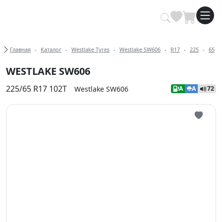
Купить автомобильные шины опт
Хлебные крошки
Главная
Каталог
Westlake Tyres
Westlake SW606
R17
225
65
WESTLAKE SW606
225/65 R17 102T
Westlake SW606
A
A
72
Иконка 
Иконка 
Иконка 
Иконка 
Иконка 
Иконка 