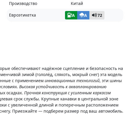
Производство
Китай
Евроэтикетка
A
A
72
рые обеспечивают надёжное сцепление и безопасность на
еменчивой зимой (гололёд, слякоть, мокрый снег) эта модель
танные с применением
инновационных технологий
, эти шины
условиях.
Высокая устойчивость к аквапланированию
ых осадках.
Прочная конструкция с усиленным каркасом
длевая срок службы. Крупные канавки в центральной зоне
блоки с увеличенной длиной и поперечным расположением
негу. Приезжайте — подберем размер под ваш автомобиль.