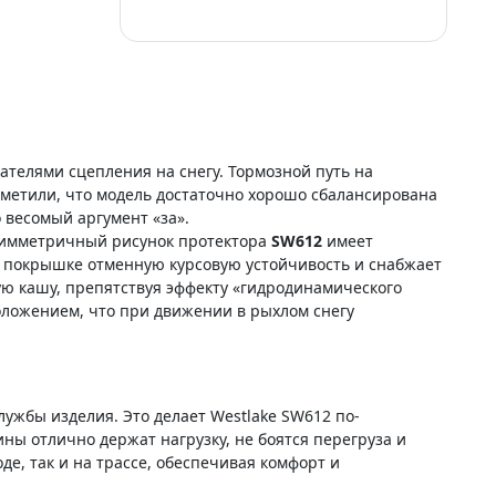
телями сцепления на снегу. Тормозной путь на
тметили, что модель достаточно хорошо сбалансирована
о весомый аргумент «за».
 Симметричный рисунок протектора
SW612
имеет
т покрышке отменную курсовую устойчивость и снабжает
ю кашу, препятствуя эффекту «гидродинамического
оложением, что при движении в рыхлом снегу
лужбы изделия. Это делает Westlake SW612 по-
ы отлично держат нагрузку, не боятся перегруза и
е, так и на трассе, обеспечивая комфорт и