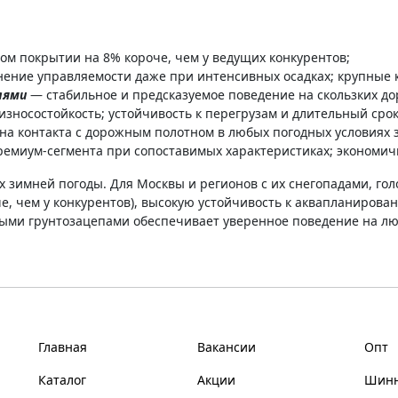
ом покрытии на 8% короче, чем у ведущих конкурентов;
ение управляемости даже при интенсивных осадках; крупные 
лями
— стабильное и предсказуемое поведение на скользких дор
зносостойкость; устойчивость к перегрузам и длительный сро
на контакта с дорожным полотном в любых погодных условиях з
емиум-сегмента при сопоставимых характеристиках; экономи
зимней погоды. Для Москвы и регионов с их снегопадами, гол
че, чем у конкурентов), высокую устойчивость к аквапланирова
ми грунтозацепами обеспечивает уверенное поведение на лю
Главная
Вакансии
Опт
Каталог
Акции
Шинн