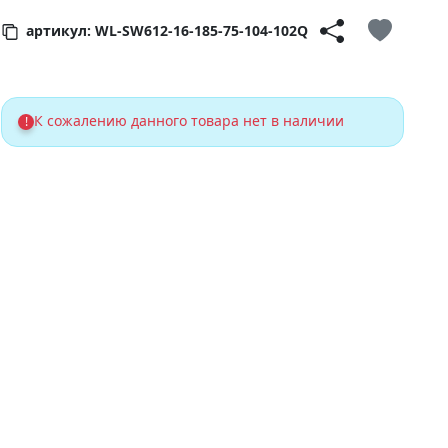
артикул: WL-SW612-16-185-75-104-102Q
К сожалению данного товара нет в наличии
!