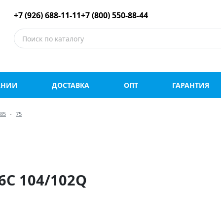
е шины оптом и в роз
+7 (926) 688-11-11
+7 (800) 550-88-44
АНИИ
ДОСТАВКА
ОПТ
ГАРАНТИЯ
85
75
6C 104/102Q