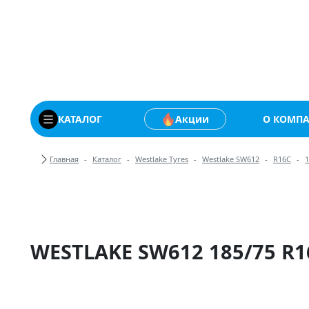
Купить автомобильны
КАТАЛОГ
Акции
О КОМП
Хлебные крошки
Главная
Каталог
Westlake Tyres
Westlake SW612
R16C
1
WESTLAKE SW612 185/75 R1