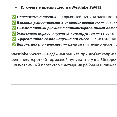
Ключевые преимущества Westlake SW612:
✅
Независимые тесты
— тормозной путь на заснеженн
✅
Высокая устойчивость к аквапланированию
— сохран
✅
Симметричный рисунок с оптимизированными ламе
✅
Усиленный каркас и прочная конструкция
— высокая и
✅
Эффективное самоочищение от снега
— чистота пят
✅ Баланс цены и качества
— цена значительно ниже пр
Westlake SW612
— надёжная защита при любых капризах 
решение: короткий тормозной путь на снегу (на 8% коро
Симметричный протектор с четырьмя рёбрами и плечевы