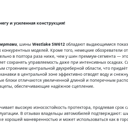
негу и усиленная конструкция!
спертами
, шины
Westlake SW612
обладают выдающимися показа
 конкурентных моделей. Кроме того, немецкие обозреватели о
тельно в полтора раза ниже, чем у шин премиум-сегмента — эт
яет сохранять управляемость даже при интенсивных осадках.
ым строением центральной двухреберной области, что придаё
анавки в центральной зоне эффективно отводят воду и снежну
евые блоки отличаются увеличенной длиной и поперечным расп
зацепы, обеспечивающие надёжное сцепление.
чивает высокую износостойкость протектора, продлевая срок с
уатации. В отзывах владельцы автомобилей подтверждают: шин
е хорошей маневренностью и может использоваться как в город