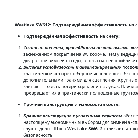
Westlake SW612: Подтверждённая эффективность на с
Подтверждённая эффективность на снегу:
Согласно тестам, проведённым независимыми эк
заснеженном покрытии на 8% короче, чем у ведущих
для разной зимней погоды, а цена на неё приблизи
Высокая устойчивость к аквапланированию
позвол
классическое четырёхреберное исполнение с блочн
дополнительными гранями для сцепления. Крупные к
клина» — то есть потери сцепления в лужах. Плеч
превращает их в практически полноценные грунто
Прочная конструкция и износостойкость:
Прочная конструкция с усиленным каркасом
обеспе
настоящему экономичным выбором для зимней экспл
служат долго. Шина
Westlake SW612
отличается такж
безопасность.