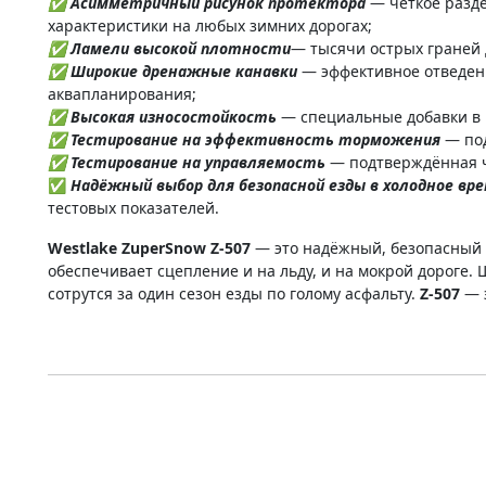
✅ Асимметричный рисунок протектора
— чёткое разде
характеристики на любых зимних дорогах;
✅ Ламели высокой плотности
— тысячи острых граней д
✅ Широкие дренажные канавки
— эффективное отведени
аквапланирования;
✅ Высокая износостойкость
— специальные добавки в 
✅ Тестирование на эффективность торможения
— по
✅ Тестирование на управляемость
— подтверждённая чё
✅
Надёжный выбор для безопасной езды в холодное вр
тестовых показателей.
Westlake ZuperSnow Z-507
— это надёжный, безопасный 
обеспечивает сцепление и на льду, и на мокрой дороге.
сотрутся за один сезон езды по голому асфальту.
Z-507
— 