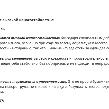
 с высокой износостойкостью!
ывы:
чаются высокой износостойкостью
благодаря специальным доб
го износа, особенно при езде по голому асфальту (а в Москве 
сть к истиранию, так что шины не «съедаются» за один-два с
ывы пользователей
за свою надёжность и производительность в
7 ведёт себя стабильно, без сюрпризов, и не подводит в непред
ность торможения и управляемость.
Это не просто бумажные
 на поворот руля, не «плывёт» ли в дуге. Результаты тестов по
да.
07: