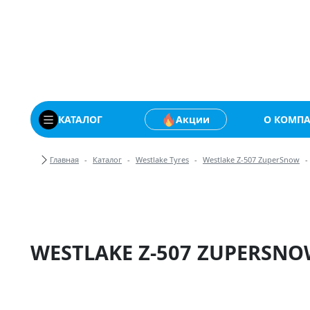
Купить автомобильны
КАТАЛОГ
Акции
О КОМП
Хлебные крошки
Главная
Каталог
Westlake Tyres
Westlake Z-507 ZuperSnow
WESTLAKE Z-507 ZUPERSNO