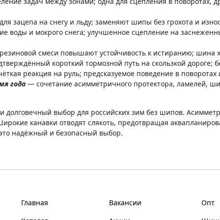
ление задач между зонами; одна для сцепления в поворотах, др
ля зацепа на снегу и льду; заменяют шипы без грохота и изно
е воды и мокрого снега; улучшенное сцепление на заснеженны
резиновой смеси повышают устойчивость к истиранию; шина х
дтверждённый короткий тормозной путь на скользкой дороге; б
ткая реакция на руль; предсказуемое поведение в поворотах
емя года
— сочетание асимметричного протектора, ламелей, ши
и долговечный выбор для российских зим без шипов. Асиммет
 Широкие канавки отводят слякоть, предотвращая аквапланиров
это надёжный и безопасный выбор.
Главная
Вакансии
Опт