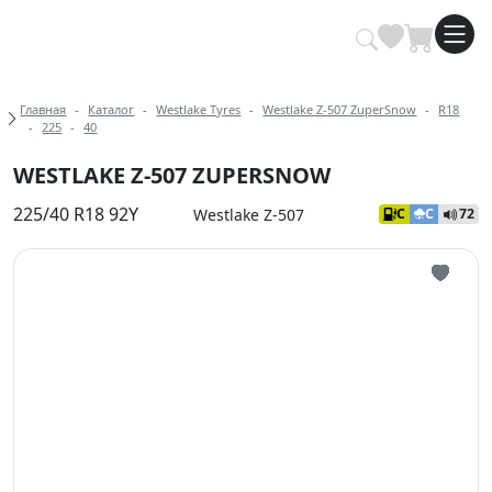
Купить автомобильные шины опт
Хлебные крошки
Главная
Каталог
Westlake Tyres
Westlake Z-507 ZuperSnow
R18
225
40
WESTLAKE Z-507 ZUPERSNOW
225/40 R18 92Y
Westlake Z-507
C
C
72
Иконка 
Иконка 
Иконка 
Иконка 
Иконка 
Иконка 