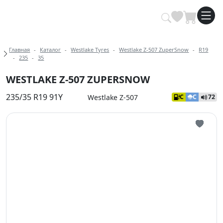
Купить автомобильные шины опт
Хлебные крошки
Главная
Каталог
Westlake Tyres
Westlake Z-507 ZuperSnow
R19
235
35
WESTLAKE Z-507 ZUPERSNOW
235/35 R19 91Y
Westlake Z-507
C
C
72
Иконка 
Иконка 
Иконка 
Иконка 
Иконка 
Иконка 