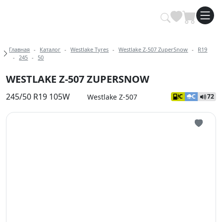
Купить автомобильные шины опт
Хлебные крошки
Главная
Каталог
Westlake Tyres
Westlake Z-507 ZuperSnow
R19
245
50
WESTLAKE Z-507 ZUPERSNOW
245/50 R19 105W
Westlake Z-507
C
C
72
Иконка 
Иконка 
Иконка 
Иконка 
Иконка 
Иконка 