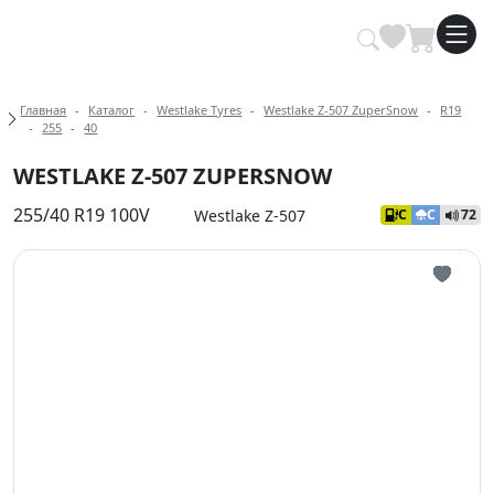
Купить автомобильные шины опт
Хлебные крошки
Главная
Каталог
Westlake Tyres
Westlake Z-507 ZuperSnow
R19
255
40
WESTLAKE Z-507 ZUPERSNOW
255/40 R19 100V
Westlake Z-507
C
C
72
Иконка 
Иконка 
Иконка 
Иконка 
Иконка 
Иконка 