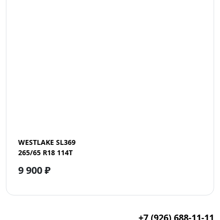
WESTLAKE SL369
265/65 R18 114T
9 900 ₽
+7 (926) 688-11-11