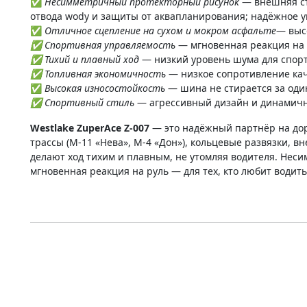
✅
Несимметричный протекторный рисунок
— внешняя ст
отвода wody и защиты от аквапланирования; надёжное 
✅
Отличное сцепление на сухом и мокром асфальте
— выс
✅ Спортивная управляемость
— мгновенная реакция на р
✅ Тихий и плавный ход
— низкий уровень шума для спорт
✅ Топливная экономичность
— низкое сопротивление ка
✅
Высокая износостойкость
— шина не стирается за оди
✅ Спортивный стиль
— агрессивный дизайн и динамичн
Westlake ZuperAce Z-007
— это надёжный партнёр на доро
трассы (М-11 «Нева», М-4 «Дон»), кольцевые развязки, 
делают ход тихим и плавным, не утомляя водителя. Неси
мгновенная реакция на руль — для тех, кто любит водит