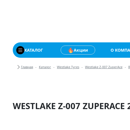
Купить автомобильны
КАТАЛОГ
Акции
О КОМП
Хлебные крошки
Главная
Каталог
Westlake Tyres
Westlake Z-007 ZuperAce
WESTLAKE Z-007 ZUPERACE 2