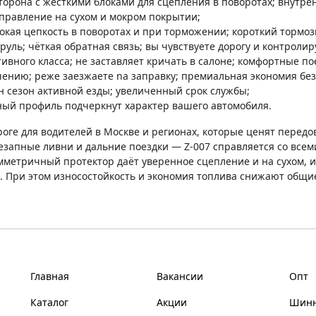
орона с жёсткими блоками для сцепления в поворотах; внутр
управление на сухом и мокром покрытии;
окая цепкость в поворотах и при торможении; короткий тормоз
уль; чёткая обратная связь; вы чувствуете дорогу и контроли
ивного класса; не заставляет кричать в салоне; комфортные по
чению; реже заезжаете na заправку; премиальная экономия бе
н сезон активной езды; увеличенный срок службы;
ый профиль подчеркнут характер вашего автомобиля.
ге для водителей в Москве и регионах, которые ценят передов
внезапные ливни и дальние поездки — Z-007 справляется со все
мметричный протектор даёт уверенное сцепление и на сухом, 
ь. При этом износостойкость и экономия топлива снижают общи
Главная
Вакансии
Опт
Каталог
Акции
Шинн