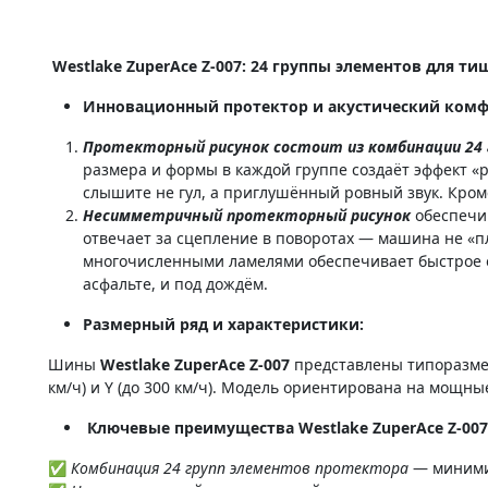
Westlake ZuperAce Z-007: 24 группы элементов для т
Инновационный протектор и акустический ком
Протекторный рисунок состоит из комбинации 24
размера и формы в каждой группе создаёт эффект «р
слышите не гул, а приглушённый ровный звук. Кром
Несимметричный протекторный рисунок
обеспечи
отвечает за сцепление в поворотах — машина не «п
многочисленными ламелями обеспечивает быстрое от
асфальте, и под дождём.
Размерный ряд и характеристики:
Шины
Westlake ZuperAce Z-007
представлены типоразмера
км/ч) и Y (до 300 км/ч). Модель ориентирована на мощны
Ключевые преимущества Westlake ZuperAce Z-007
✅
Комбинация 24 групп элементов протектора
— минимиз