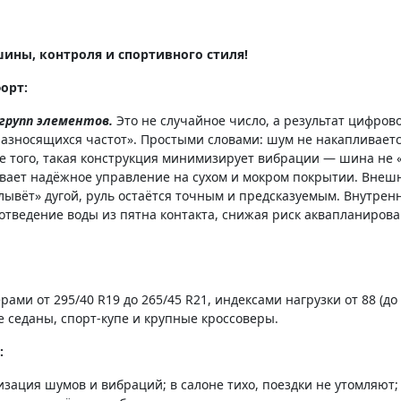
ишины, контроля и спортивного стиля!
форт:
 групп элементов.
Это не случайное число, а результат цифров
азносящихся частот». Простыми словами: шум не накапливается
е того, такая конструкция минимизирует вибрации — шина не «
вает надёжное управление на сухом и мокром покрытии. Внешн
лывёт» дугой, руль остаётся точным и предсказуемым. Внутре
ведение воды из пятна контакта, снижая риск аквапланирован
ми от 295/40 R19 до 265/45 R21, индексами нагрузки от 88 (до 71
е седаны, спорт-купе и крупные кроссоверы.
:
ация шумов и вибраций; в салоне тихо, поездки не утомляют; 