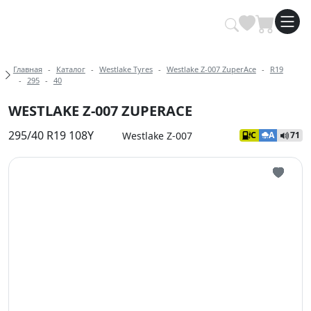
Купить автомобильные шины опт
Хлебные крошки
Главная
Каталог
Westlake Tyres
Westlake Z-007 ZuperAce
R19
295
40
WESTLAKE Z-007 ZUPERACE
295/40 R19 108Y
Westlake Z-007
C
A
71
Иконка 
Иконка 
Иконка 
Иконка 
Иконка 
Иконка 