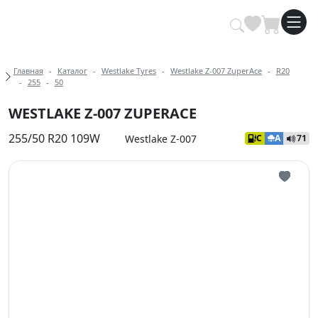
Купить автомобильные шины опт
Хлебные крошки
Главная
Каталог
Westlake Tyres
Westlake Z-007 ZuperAce
R20
255
50
WESTLAKE Z-007 ZUPERACE
255/50 R20 109W
Westlake Z-007
C
A
71
Иконка 
Иконка 
Иконка 
Иконка 
Иконка 
Иконка 