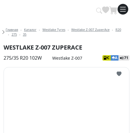
Купить автомобильные шины опт
Хлебные крошки
Главная
Каталог
Westlake Tyres
Westlake Z-007 ZuperAce
R20
275
35
WESTLAKE Z-007 ZUPERACE
275/35 R20 102W
Westlake Z-007
C
A
71
Иконка 
Иконка 
Иконка 
Иконка 
Иконка 
Иконка 