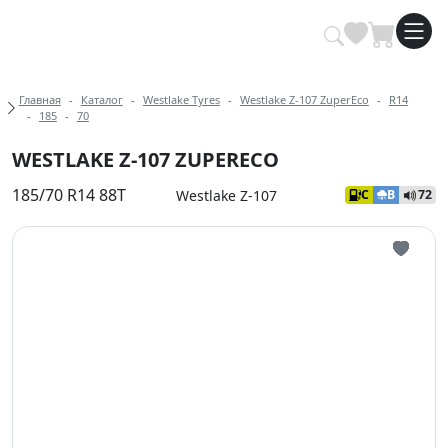
Купить автомобильные шины опт
Хлебные крошки
Главная
Каталог
Westlake Tyres
Westlake Z-107 ZuperEco
R14
185
70
WESTLAKE Z-107 ZUPERECO
185/70 R14 88T
Westlake Z-107
C
B
72
Иконка 
Иконка 
Иконка 
Иконка 
Иконка 
Иконка 
Иконка 