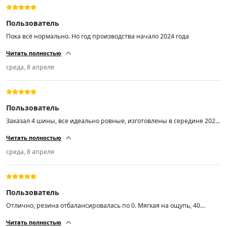
Пользователь
Пока всё нормально. Но год производства начало 2024 года
Читать полностью
среда, 8 апреля
Пользователь
Заказал 4 шины, все идеально ровные, изготовлены в середине 2025
года, качество хорошее. Однозначно стоит своих денег, рекомендую
Читать полностью
👍
среда, 8 апреля
Пользователь
Отлично, резина отбалансировалась по 0. Мягкая на ощупь, 40
неделя 2024 год.
Читать полностью