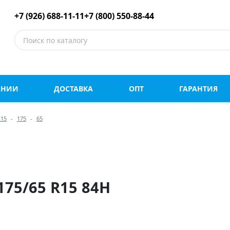
е шины оптом и в роз
+7 (926) 688-11-11
+7 (800) 550-88-44
АНИИ
ДОСТАВКА
ОПТ
ГАРАНТИЯ
R15
175
65
175/65 R15 84H