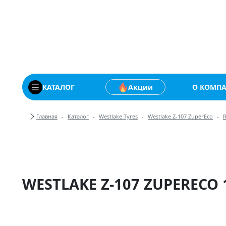
Купить автомобильны
КАТАЛОГ
Акции
О КОМП
Хлебные крошки
Главная
Каталог
Westlake Tyres
Westlake Z-107 ZuperEco
WESTLAKE Z-107 ZUPERECO 