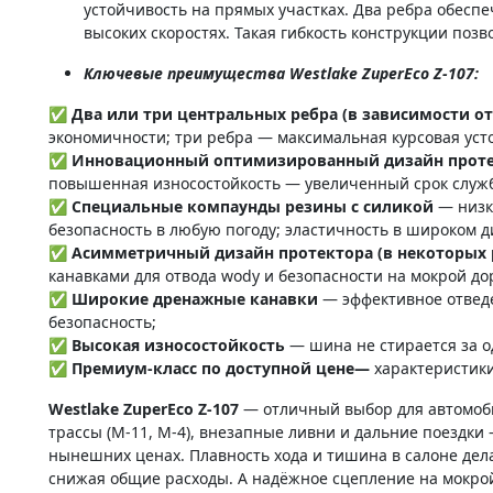
устойчивость на прямых участках. Два ребра обес
высоких скоростях. Такая гибкость конструкции по
Ключевые преимущества Westlake ZuperEco Z-107:
✅ Два или три центральных ребра (в зависимости о
экономичности; три ребра — максимальная курсовая уст
✅ Инновационный оптимизированный дизайн прот
повышенная износостойкость — увеличенный срок служ
✅ Специальные компаунды резины с силикой
— низк
безопасность в любую погоду; эластичность в широком д
✅ Асимметричный дизайн протектора (в некоторых 
канавками для отвода wody и безопасности на мокрой до
✅ Широкие дренажные канавки
— эффективное отведе
безопасность;
✅
Высокая износостойкость
— шина не стирается за о
✅ Премиум-класс по доступной цене—
характеристики
Westlake ZuperEco Z-107
— отличный выбор для автомоби
трассы (М-11, М-4), внезапные ливни и дальние поездки
нынешних ценах. Плавность хода и тишина в салоне дела
снижая общие расходы. А надёжное сцепление на мокрой