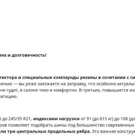
ина и долговечность!
ктора и специальные компаунды резины в сочетании с 
ачению
— вы реже заезжаете на заправку, что особенно актуаль
не гудит, в салоне тихо и комфортно. В-третьих, повышается и
уатацию.
6 до 245/35 R21,
индексами нагрузки
от 91 (до 615 кг) до 108 (д
змеров позволяет подобрать шины под большинство современных
или три центральных продольных ребра.
Это важная конструк