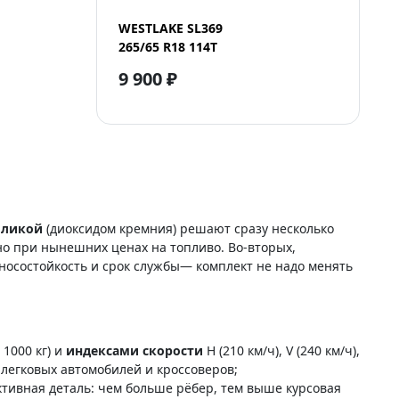
WESTLAKE SL369
265/65 R18 114T
9 900 ₽
силикой
(диоксидом кремния) решают сразу несколько
но при нынешних ценах на топливо. Во-вторых,
зносостойкость и срок службы— комплект не надо менять
о 1000 кг) и
индексами скорости
H (210 км/ч), V (240 км/ч),
 легковых автомобилей и кроссоверов;
тивная деталь: чем больше рёбер, тем выше курсовая