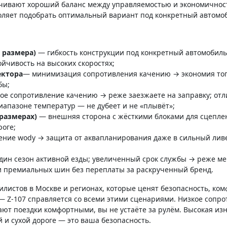
печивают хороший баланс между управляемостью и экономичнос
зволяет подобрать оптимальный вариант под конкретный автомо
т размера)
— гибкость конструкции под конкретный автомобиль
ойчивость на высоких скоростях;
ектора
— минимизация сопротивления качению → экономия топли
бы;
ое сопротивление качению → реже заезжаете на заправку; отл
иапазоне температур — не дубеет и не «плывёт»;
размерах)
— внешняя сторона с жёсткими блоками для сцеплен
роге;
ние wody → защита от аквапланирования даже в сильный ливе
дин сезон активной езды; увеличенный срок службы → реже ме
 премиальных шин без переплаты за раскрученный бренд.
листов в Москве и регионах, которые ценят безопасность, ком
 — Z-107 справляется со всеми этими сценариями. Низкое соп
ют поездки комфортными, вы не устаёте за рулём. Высокая изн
 и сухой дороге — это ваша безопасность.