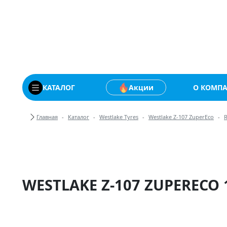
Купить автомобильны
КАТАЛОГ
Акции
О КОМП
Хлебные крошки
Главная
Каталог
Westlake Tyres
Westlake Z-107 ZuperEco
WESTLAKE Z-107 ZUPERECO 