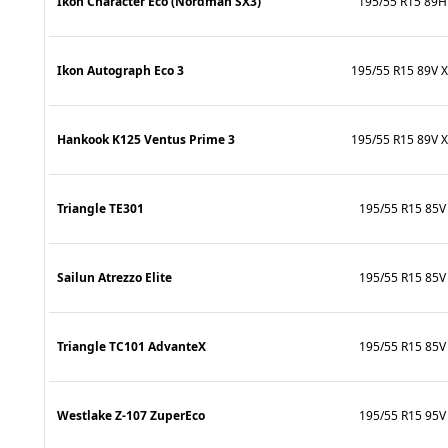
Ikon Character Eco (Nordman SX3)
195/55 R15 89H
Ikon Autograph Eco 3
195/55 R15 89V X
Hankook K125 Ventus Prime 3
195/55 R15 89V X
Triangle TE301
195/55 R15 85V
Sailun Atrezzo Elite
195/55 R15 85V
Triangle TC101 AdvanteX
195/55 R15 85V
Westlake Z-107 ZuperEco
195/55 R15 95V