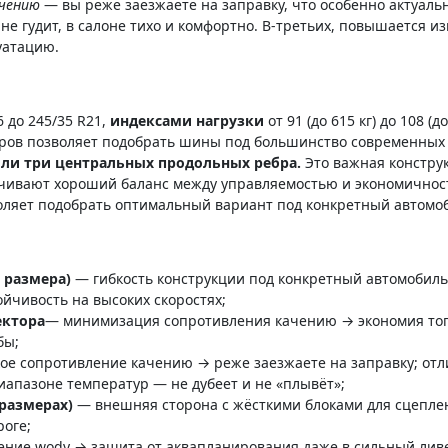
ачению
— вы реже заезжаете на заправку, что особенно актуаль
не гудит, в салоне тихо и комфортно. В-третьих, повышается и
уатацию.
6 до 245/35 R21,
индексами нагрузки
от 91 (до 615 кг) до 108 (д
змеров позволяет подобрать шины под большинство современных
или три центральных продольных ребра.
Это важная конструк
печивают хороший баланс между управляемостью и экономичнос
зволяет подобрать оптимальный вариант под конкретный автомо
т размера)
— гибкость конструкции под конкретный автомобиль
ойчивость на высоких скоростях;
ектора
— минимизация сопротивления качению → экономия топли
бы;
ое сопротивление качению → реже заезжаете на заправку; отл
иапазоне температур — не дубеет и не «плывёт»;
размерах)
— внешняя сторона с жёсткими блоками для сцеплен
роге;
ние wody → защита от аквапланирования даже в сильный ливе