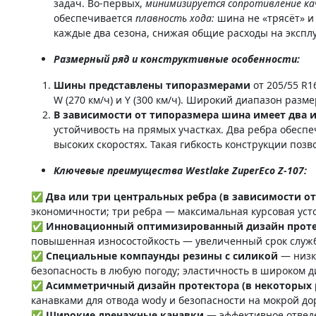
задач. Во-первых,
минимизируется сопротивление к
обеспечивается
плавность хода:
шина не «трясёт» и 
каждые два сезона, снижая общие расходы на экспл
Размерный ряд и конструктивные особенности:
Шины представлены типоразмерами
от 205/55 R1
W (270 км/ч) и Y (300 км/ч). Широкий диапазон ра
В зависимости от типоразмера шина имеет два 
устойчивость на прямых участках. Два ребра обес
высоких скоростях. Такая гибкость конструкции по
Ключевые преимущества Westlake ZuperEco Z-107:
✅ Два или три центральных ребра (в зависимости о
экономичности; три ребра — максимальная курсовая уст
✅ Инновационный оптимизированный дизайн прот
повышенная износостойкость — увеличенный срок служ
✅ Специальные компаунды резины с силикой
— низк
безопасность в любую погоду; эластичность в широком д
✅ Асимметричный дизайн протектора (в некоторых 
канавками для отвода wody и безопасности на мокрой до
✅ Широкие дренажные канавки
— эффективное отведе