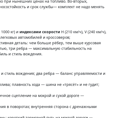
но при нынешних ценах на топливо. Во-вторых,
зносостойкость и срок службы— комплект не надо менять
о 1000 кг) и
индексами скорости
H (210 км/ч), V (240 км/ч),
 легковых автомобилей и кроссоверов;
тивная деталь: чем больше рёбер, тем выше курсовая
тью, три ребра — максимальную стабильность на
биль и стиль вождения.
 и стиль вождения; два ребра — баланс управляемости и
ва; плавность хода — шина не «трясёт» и не гудит;
ичное сцепление на мокрой и сухой дороге —
ия в поворотах; внутренняя сторона с дренажными
нь; короткий тормозной путь на мокрой дороге —