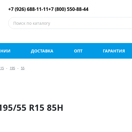
е шины оптом и в роз
+7 (926) 688-11-11
+7 (800) 550-88-44
АНИИ
ДОСТАВКА
ОПТ
ГАРАНТИЯ
R15
195
55
195/55 R15 85H