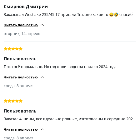
калии тебя не сбрасывает внутрь и не выплевывает из неё. Не знаю
Смирнов Дмитрий
как держит водяной клин( пока не пробовал) визуально протектор
должен справляться без каких то приколов. Из минусов- блин да это
Заказывал Westlake 235/45 17 пришли Trazano какие то 😅🤣 спасибо
обычная бюджетная резина которая будет выполнять свою задачу
что хоть размер тот
без приколов, да она по любому быстро закончиться потому что она
Читать полностью
мегамягкая, но в замен она достаточно тихая. Если бы мне вернули
вторник, 14 апреля
деньги и спросили купишь еще раз? я бы сказал да(чето случиться
напишу сюда же))
Пользователь
Пока всё нормально. Но год производства начало 2024 года
Читать полностью
среда, 8 апреля
Пользователь
Заказал 4 шины, все идеально ровные, изготовлены в середине 2025
года, качество хорошее. Однозначно стоит своих денег, рекомендую
Читать полностью
👍
среда, 8 апреля