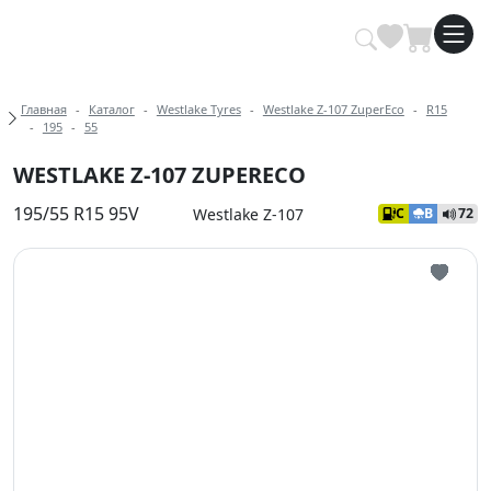
Купить автомобильные шины опт
Хлебные крошки
Главная
Каталог
Westlake Tyres
Westlake Z-107 ZuperEco
R15
195
55
WESTLAKE Z-107 ZUPERECO
195/55 R15 95V
Westlake Z-107
C
B
72
Иконка 
Иконка 
Иконка 
Иконка 
Иконка 
Иконка 
Иконка 