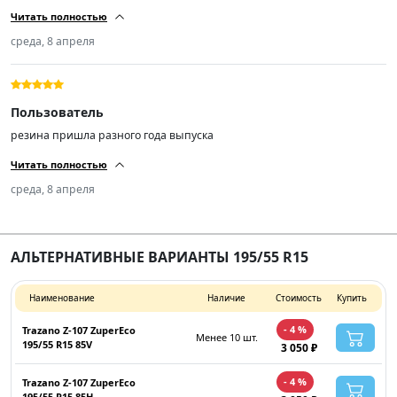
низкий уровень шума
Читать полностью
среда, 8 апреля
Пользователь
резина пришла разного года выпуска
Читать полностью
среда, 8 апреля
АЛЬТЕРНАТИВНЫЕ ВАРИАНТЫ 195/55 R15
Наименование
Наличие
Стоимость
Купить
- 4 %
Trazano Z-107 ZuperEco
Менее 10 шт.
195/55 R15 85V
3 050 ₽
- 4 %
Trazano Z-107 ZuperEco
195/55 R15 85H