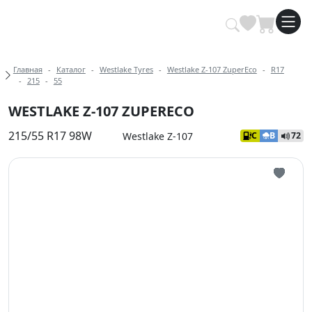
Купить автомобильные шины опт
Хлебные крошки
Главная
Каталог
Westlake Tyres
Westlake Z-107 ZuperEco
R17
215
55
WESTLAKE Z-107 ZUPERECO
215/55 R17 98W
Westlake Z-107
C
B
72
Иконка 
Иконка 
Иконка 
Иконка 
Иконка 
Иконка 
Иконка 