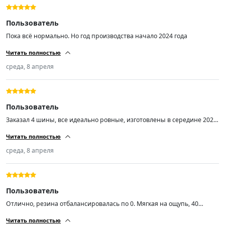
Пользователь
Пока всё нормально. Но год производства начало 2024 года
Читать полностью
среда, 8 апреля
Пользователь
Заказал 4 шины, все идеально ровные, изготовлены в середине 2025
года, качество хорошее. Однозначно стоит своих денег, рекомендую
Читать полностью
👍
среда, 8 апреля
Пользователь
Отлично, резина отбалансировалась по 0. Мягкая на ощупь, 40
неделя 2024 год.
Читать полностью