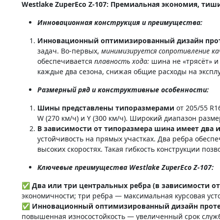
Westlake ZuperEco Z-107: Премиальная экономия, тиш
Инновационная конструкция и преимущества:
Инновационный оптимизированный дизайн проте
задач. Во-первых,
минимизируется сопротивление к
обеспечивается
плавность хода:
шина не «трясёт» и 
каждые два сезона, снижая общие расходы на экспл
Размерный ряд и конструктивные особенности:
Шины представлены типоразмерами
от 205/55 R1
W (270 км/ч) и Y (300 км/ч). Широкий диапазон ра
В зависимости от типоразмера шина имеет два 
устойчивость на прямых участках. Два ребра обес
высоких скоростях. Такая гибкость конструкции по
Ключевые преимущества Westlake ZuperEco Z-107:
✅ Два или три центральных ребра (в зависимости о
экономичности; три ребра — максимальная курсовая уст
✅ Инновационный оптимизированный дизайн прот
повышенная износостойкость — увеличенный срок служ