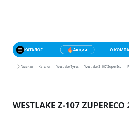
Купить автомобильны
КАТАЛОГ
Акции
О КОМП
Хлебные крошки
Главная
Каталог
Westlake Tyres
Westlake Z-107 ZuperEco
WESTLAKE Z-107 ZUPERECO 