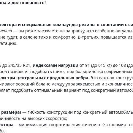
ина и долговечность!
ктора и специальные компаунды резины в сочетании с 
ачению
— вы реже заезжаете на заправку, что особенно актуаль
не гудит, в салоне тихо и комфортно. В-третьих, повышается и
уатацию.
6 до 245/35 R21,
индексами нагрузки
от 91 (до 615 кг) до 108 (д
змеров позволяет подобрать шины под большинство современных
или три центральных продольных ребра.
Это важная конструк
печивают хороший баланс между управляемостью и экономичнос
зволяет подобрать оптимальный вариант под конкретный автомо
т размера)
— гибкость конструкции под конкретный автомобиль
ойчивость на высоких скоростях;
ектора
— минимизация сопротивления качению → экономия топли
бы;