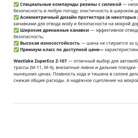
✅ Специальные компаунды резины с силикой
— низк
безопасность в любую погоду; эластичность в широком д
✅ Асимметричный дизайн протектора (в некоторых 
канавками для отвода wody и безопасности на мокрой до
✅ Широкие дренажные канавки
— эффективное отведе
безопасность;
✅
Высокая износостойкость
— шина не стирается за о
✅ Премиум-класс по доступной цене—
характеристики
Westlake ZuperEco Z-107
— отличный выбор для автомоби
трассы (М-11, М-4), внезапные ливни и дальние поездки
нынешних ценах. Плавность хода и тишина в салоне дела
снижая общие расходы. А надёжное сцепление на мокрой