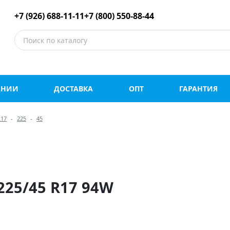
е шины оптом и в роз
+7 (926) 688-11-11
+7 (800) 550-88-44
АНИИ
ДОСТАВКА
ОПТ
ГАРАНТИЯ
R17
225
45
225/45 R17 94W