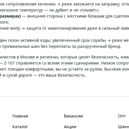
ое сопротивление качению → реже заезжаете на заправку; отл
иапазоне температур — не дубеет и не «плывёт»;
размерах)
— внешняя сторона с жёсткими блоками для сцеплен
роге;
ние wody → защита от аквапланирования даже в сильный ливе
дин сезон активной езды; увеличенный срок службы → реже ме
 премиальных шин без переплаты за раскрученный бренд.
листов в Москве и регионах, которые ценят безопасность, ком
 — Z-107 справляется со всеми этими сценариями. Низкое соп
ют поездки комфортными, вы не устаёте за рулём. Высокая изн
 и сухой дороге — это ваша безопасность.
Главная
Вакансии
Опт
Каталог
Акции
Шинн