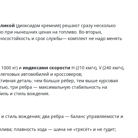
силикой
(диоксидом кремния) решают сразу несколько
но при нынешних ценах на топливо. Во-вторых,
зносостойкость и срок службы— комплект не надо менять
о 1000 кг) и
индексами скорости
H (210 км/ч), V (240 км/ч),
 легковых автомобилей и кроссоверов;
тивная деталь: чем больше рёбер, тем выше курсовая
тью, три ребра — максимальную стабильность на
биль и стиль вождения.
 и стиль вождения; два ребра — баланс управляемости и
ва; плавность хода — шина не «трясёт» и не гудит;