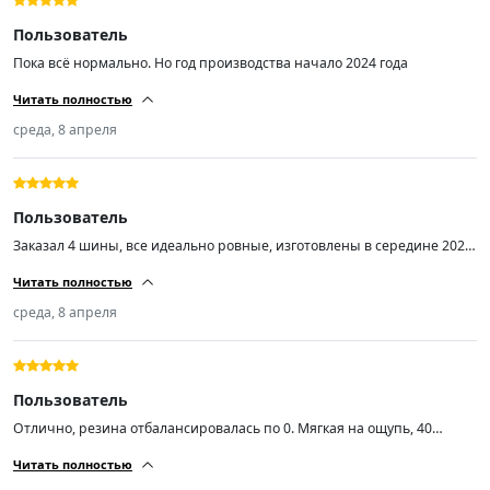
Пользователь
Пока всё нормально. Но год производства начало 2024 года
Читать полностью
среда, 8 апреля
Пользователь
Заказал 4 шины, все идеально ровные, изготовлены в середине 2025
года, качество хорошее. Однозначно стоит своих денег, рекомендую
Читать полностью
👍
среда, 8 апреля
Пользователь
Отлично, резина отбалансировалась по 0. Мягкая на ощупь, 40
неделя 2024 год.
Читать полностью