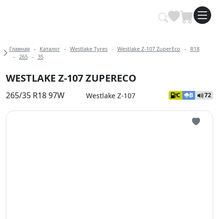
Купить автомобильные шины опт
Хлебные крошки
Главная
Каталог
Westlake Tyres
Westlake Z-107 ZuperEco
R18
265
35
WESTLAKE Z-107 ZUPERECO
265/35 R18 97W
Westlake Z-107
C
B
72
Иконка 
Иконка 
Иконка 
Иконка 
Иконка 
Иконка 
Иконка 