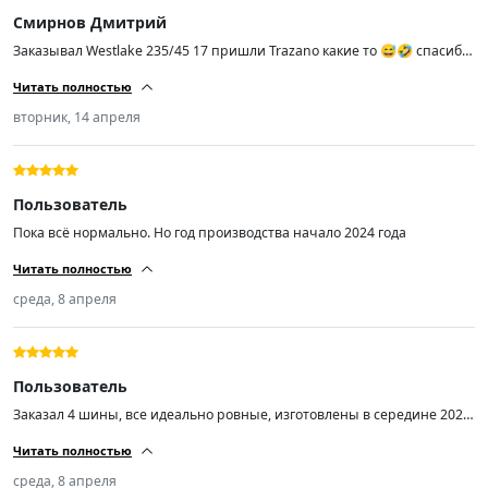
калии тебя не сбрасывает внутрь и не выплевывает из неё. Не знаю
Смирнов Дмитрий
как держит водяной клин( пока не пробовал) визуально протектор
должен справляться без каких то приколов. Из минусов- блин да это
Заказывал Westlake 235/45 17 пришли Trazano какие то 😅🤣 спасибо
обычная бюджетная резина которая будет выполнять свою задачу
что хоть размер тот
без приколов, да она по любому быстро закончиться потому что она
Читать полностью
мегамягкая, но в замен она достаточно тихая. Если бы мне вернули
вторник, 14 апреля
деньги и спросили купишь еще раз? я бы сказал да(чето случиться
напишу сюда же))
Пользователь
Пока всё нормально. Но год производства начало 2024 года
Читать полностью
среда, 8 апреля
Пользователь
Заказал 4 шины, все идеально ровные, изготовлены в середине 2025
года, качество хорошее. Однозначно стоит своих денег, рекомендую
Читать полностью
👍
среда, 8 апреля