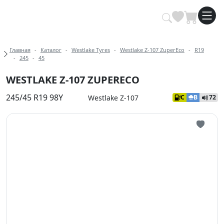
Купить автомобильные шины опт
Хлебные крошки
Главная
Каталог
Westlake Tyres
Westlake Z-107 ZuperEco
R19
245
45
WESTLAKE Z-107 ZUPERECO
245/45 R19 98Y
Westlake Z-107
C
B
72
Иконка 
Иконка 
Иконка 
Иконка 
Иконка 
Иконка 
Иконка 