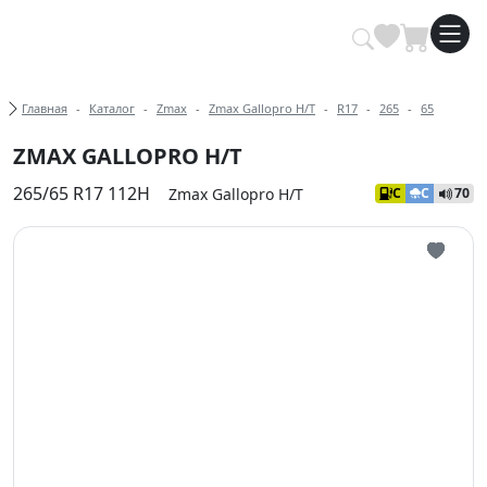
Купить автомобильные шины опт
Хлебные крошки
Главная
Каталог
Zmax
Zmax Gallopro H/T
R17
265
65
ZMAX GALLOPRO H/T
265/65 R17 112H
Zmax Gallopro H/T
C
C
70
Иконка 
Иконка 
Иконка 
Иконка 
Иконка 