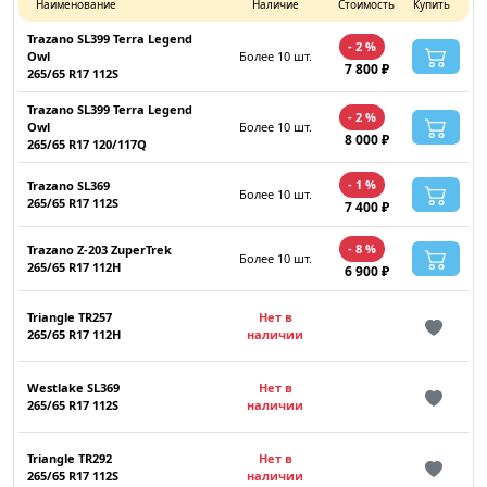
Наименование
Наличие
Стоимость
Купить
Trazano SL399 Terra Legend
- 2 %
Owl
Более 10 шт.
7 800 ₽
265/65 R17 112S
Trazano SL399 Terra Legend
- 2 %
Owl
Более 10 шт.
8 000 ₽
265/65 R17 120/117Q
- 1 %
Trazano SL369
Более 10 шт.
265/65 R17 112S
7 400 ₽
- 8 %
Trazano Z-203 ZuperTrek
Более 10 шт.
265/65 R17 112H
6 900 ₽
Triangle TR257
Нет в
265/65 R17 112H
наличии
Westlake SL369
Нет в
265/65 R17 112S
наличии
Triangle TR292
Нет в
265/65 R17 112S
наличии